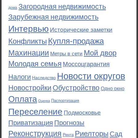
Загородная недвижимость
дома
Зарубежная недвижимость
Интервью
Исторические заметки
Купля-продажа
Конфликты
Махинации
Мой двор
Метры в сети
Молодая семья
Моссоцгарантия
Новости округов
Налоги
Наследство
Новостройки
Обустройство
Одно окно
Оплата
Паспортизация
Оценка
Переселение
Подмосковье
Приватизация
Прогнозы
Реконструкция
Риелторы
Сад
Рента