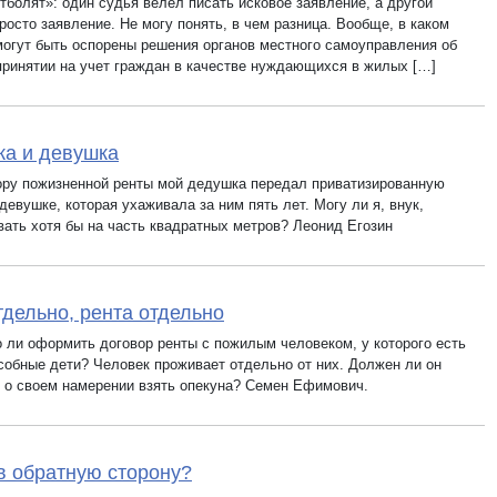
тболят»: один судья велел писать исковое заявление, а другой
росто заявление. Не могу понять, в чем разница. Вообще, в каком
могут быть оспорены решения органов местного самоуправления об
 принятии на учет граждан в качестве нуждающихся в жилых […]
а и девушка
ору пожизненной ренты мой дедушка передал приватизированную
девушке, которая ухаживала за ним пять лет. Могу ли я, внук,
вать хотя бы на часть квадратных метров? Леонид Егозин
тдельно, рента отдельно
 ли оформить договор ренты с пожилым человеком, у которого есть
собные дети? Человек проживает отдельно от них. Должен ли он
 о своем намерении взять опекуна? Семен Ефимович.
в обратную сторону?