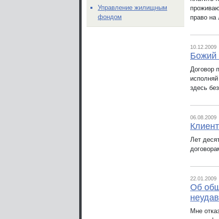
Управление жилищным
проживаю
фондом
право на 
10.12.2009
Божий 
Договор 
исполняй 
здесь бе
06.08.2009
Клиент
Лет деся
договора
22.01.2009
Об общ
неудав
Мне отказ