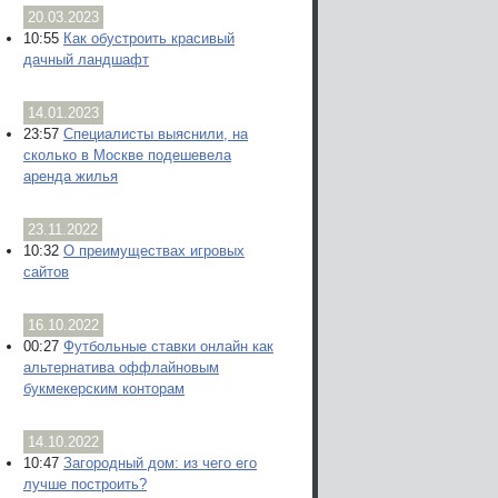
20.03.2023
10:55
Как обустроить красивый
дачный ландшафт
14.01.2023
23:57
Специалисты выяснили, на
сколько в Москве подешевела
аренда жилья
23.11.2022
10:32
О преимуществах игровых
сайтов
16.10.2022
00:27
Футбольные ставки онлайн как
альтернатива оффлайновым
букмекерским конторам
14.10.2022
10:47
Загородный дом: из чего его
лучше построить?