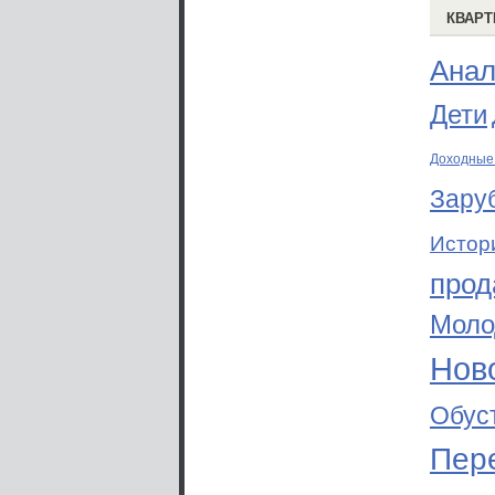
КВАРТ
Анал
Дети
Доходные
Зару
Истор
прод
Моло
Ново
Обус
Пер