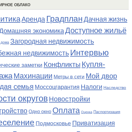
ИРНОЕ ОБЛАКО
Градплан
итика
Аренда
Дачная жизнь
Доступное жильё
Домашняя экономика
Загородная недвижимость
 дома
Интервью
бежная недвижимость
Купля-
Конфликты
ические заметки
ажа
Махинации
Мой двор
Метры в сети
дая семья
Налоги
Моссоцгарантия
Наследство
сти округов
Новостройки
Оплата
тройство
Одно окно
Паспортизация
Оценка
еселение
Приватизация
Подмосковье