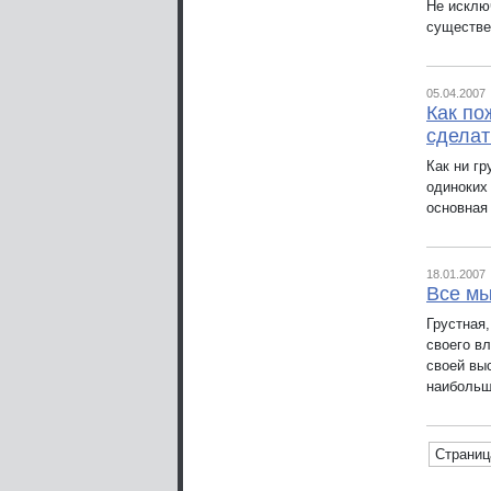
Не исклю
существе
05.04.2007
Как по
сделат
Как ни гр
одиноких
основная
18.01.2007
Все мы
Грустная
своего вл
своей вы
наибольш
Страниц