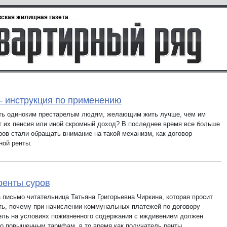
ская жилищная газета
– инструкция по применению
ть одиноким престарелым людям, желающим жить лучше, чем им
т их пенсия или иной скромный доход? В последнее время все больше
ров стали обращать внимание на такой механизм, как договор
ной ренты.
ренты суров
 письмо читательница Татьяна Григорьевна Чиркина, которая просит
ть, почему при начислении коммунальных платежей по договору
ель на условиях пожизненного содержания с иждивением должен
по повышенным тарифам, в то время как получатель ренты,