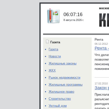
москов
06:07:16
8 августа 2026 г.
Рента
Газета
06.12.2012
Рента 
Газета
Что дела
Новости
позволяе
Жилищные законы
пенсионе
пожизнен
ЖКХ
Рынок недвижимости
17.02.2010
Жилищные программы
Закон 
Жилищное право
Прислала
Строительство
разъясни
рентодат
Уютный дом
платить 