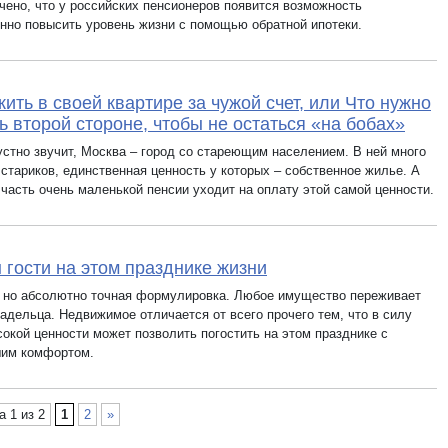
чено, что у российских пенсионеров появится возможность
нно повысить уровень жизни с помощью обратной ипотеки.
жить в своей квартире за чужой счет, или Что нужно
ь второй стороне, чтобы не остаться «на бобах»
устно звучит, Москва – город со стареющим населением. В ней много
 стариков, единственная ценность у которых – собственное жилье. А
 часть очень маленькой пенсии уходит на оплату этой самой ценности.
 гости на этом празднике жизни
, но абсолютно точная формулировка. Любое имущество переживает
адельца. Недвижимое отличается от всего прочего тем, что в силу
сокой ценности может позволить погостить на этом празднике с
им комфортом.
а 1 из 2
1
2
»