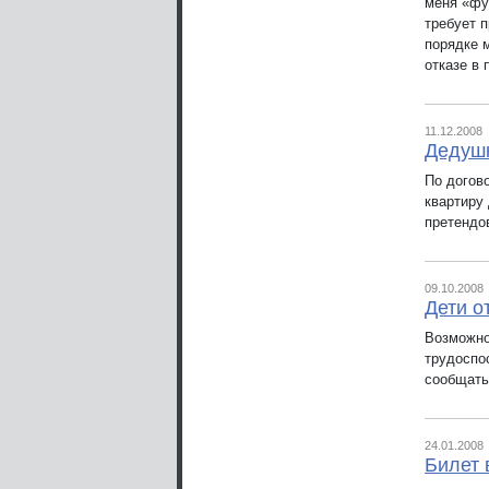
меня «фу
требует п
порядке 
отказе в
11.12.2008
Дедушк
По догов
квартиру 
претендо
09.10.2008
Дети о
Возможно
трудоспо
сообщать
24.01.2008
Билет 