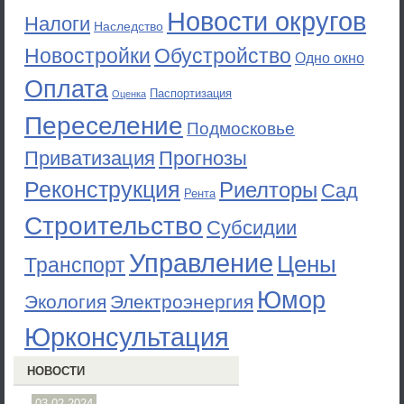
Новости округов
Налоги
Наследство
Новостройки
Обустройство
Одно окно
Оплата
Паспортизация
Оценка
Переселение
Подмосковье
Приватизация
Прогнозы
Реконструкция
Риелторы
Сад
Рента
Строительство
Субсидии
Управление
Цены
Транспорт
Юмор
Экология
Электроэнергия
Юрконсультация
НОВОСТИ
03.02.2024