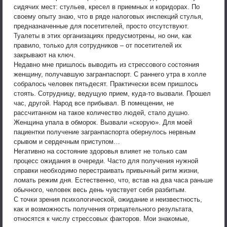
сидячих мест: стульев, кресел в приемных и коридорах. По
своему опыту знаю, что в ряде налоговых инспекций стулья,
предназначенные для посетителей, просто отсутствуют.
Туалеты в этих организациях предусмотрены, но они, как
правило, только для сотрудников – от посетителей их
закрывают на ключ.
Недавно мне пришлось выводить из стрессового состояния
женщину, получавшую загранпаспорт. С раннего утра в холле
собралось человек пятьдесят. Практически всем пришлось
стоять. Сотрудницу, ведущую прием, куда-то вызвали. Прошел
час, другой. Народ все прибывал. В помещении, не
рассчитанном на такое количество людей, стало душно.
Женщина упала в обморок. Вызвали «скорую». Для моей
пациентки получение загранпаспорта обернулось нервным
срывом и сердечным приступом…
Негативно на состояние здоровья влияет не только сам
процесс ожидания в очереди. Часто для получения нужной
справки необходимо перестраивать привычный ритм жизни,
ломать режим дня. Естественно, что, встав на два часа раньше
обычного, человек весь день чувствует себя разбитым.
С точки зрения психологической, ожидание и неизвестность,
как и возможность получения отрицательного результата,
относятся к числу стрессовых факторов. Мои знакомые,