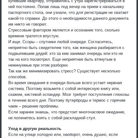
купившие квартиру, отправились с утра зарегистрироваться в
ней постоянно. Попав лишь под вечер на прием к начальнику
паспортного стола, они узнали, что для регистрации не хватает
какой-то справки. До этого о необходимости данного документа
им никто не говорил.
Cтрессовым фактором является и осознание того, сколько
времени тратится впустую.
И еще. Ссоры – спутники любой очереди. Согласитесь,
неприятно быть свидетелем того, как женщина разбирается с
подвыпившим дядей: кто за кем занимал очередь или кто не
так на кого посмотрел. Еще неприятнее быть втянутым в
неминуемые при этом разборки.
Так как же минимизировать стресс? Существует несколько
способов.
Во время ожидания в очереди больше всего устает нервная
система. Поэтому возьмите с собой интересную книгу или,
скажем, кистевой эспандер. Мозг требует поступления глюкозы
в течение всего дня. Поэтому бутерброды и термос с горячим
чаем – решение проблемы.
Если заранее знаешь, что предстоит многочасовое ожидание,
не поленитесь взять с собой раскладной стул.
Уход в другую реальность
Если на улице холодно или, наоборот, очень душно, если