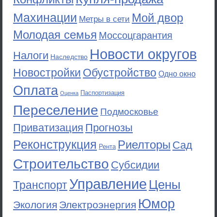
Махинации
Мой двор
Метры в сети
Молодая семья
Моссоцгарантия
Новости округов
Налоги
Наследство
Новостройки
Обустройство
Одно окно
Оплата
Паспортизация
Оценка
Переселение
Подмосковье
Приватизация
Прогнозы
Реконструкция
Риелторы
Сад
Рента
Строительство
Субсидии
Управление
Цены
Транспорт
Юмор
Экология
Электроэнергия