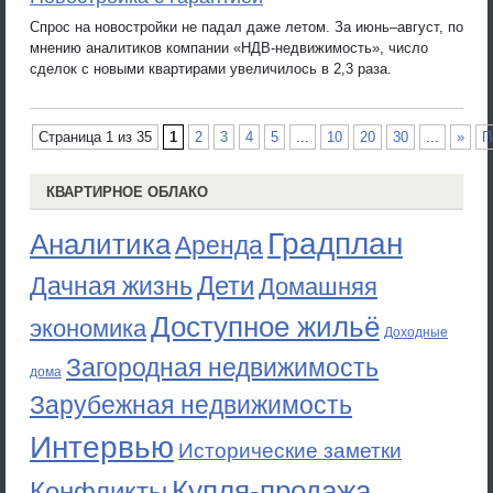
Спрос на новостройки не падал даже летом. За июнь–август, по
мнению аналитиков компании «НДВ-недвижимость», число
сделок с новыми квартирами увеличилось в 2,3 раза.
Страница 1 из 35
1
2
3
4
5
...
10
20
30
...
»
П
КВАРТИРНОЕ ОБЛАКО
Градплан
Аналитика
Аренда
Дети
Дачная жизнь
Домашняя
Доступное жильё
экономика
Доходные
Загородная недвижимость
дома
Зарубежная недвижимость
Интервью
Исторические заметки
Купля-продажа
Конфликты