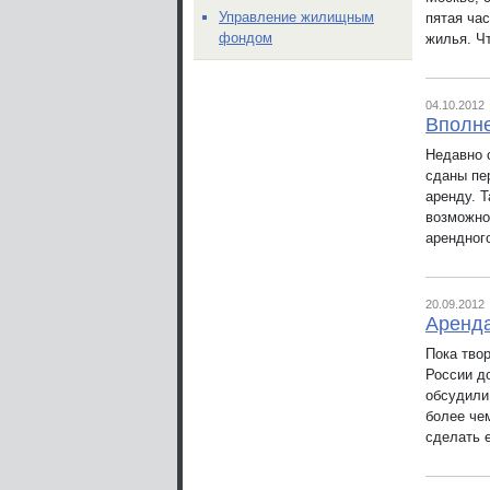
Управление жилищным
пятая ча
фондом
жилья. Ч
04.10.2012
Вполн
Недавно 
сданы пе
аренду. Т
возможно
арендног
20.09.2012
Аренда,
Пока тво
России д
обсудили 
более че
сделать 