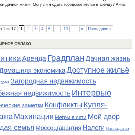
ой дачной жизни. Могу ли я сдать городское жилье в аренду? Анна
а 1 из 17
1
2
3
4
5
...
10
...
»
Последняя »
ИРНОЕ ОБЛАКО
Градплан
итика
Аренда
Дачная жизнь
Доступное жильё
Домашняя экономика
Загородная недвижимость
 дома
Интервью
бежная недвижимость
Купля-
Конфликты
ические заметки
ажа
Махинации
Мой двор
Метры в сети
дая семья
Налоги
Моссоцгарантия
Наследство