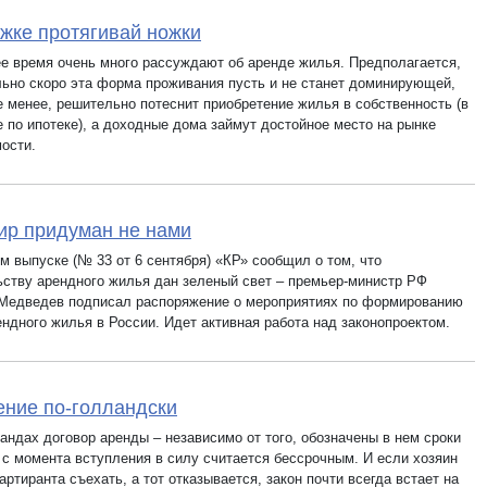
жке протягивай ножки
е время очень много рассуждают об аренде жилья. Предполагается,
льно скоро эта форма проживания пусть и не станет доминирующей,
е менее, решительно потеснит приобретение жилья в собственность (в
е по ипотеке), а доходные дома займут достойное место на рынке
ости.
ир придуман не нами
м выпуске (№ 33 от 6 сентября) «КР» сообщил о том, что
ьству арендного жилья дан зеленый свет – премьер-министр РФ
Медведев подписал распоряжение о мероприятиях по формированию
ендного жилья в России. Идет активная работа над законопроектом.
ние по-голландски
андах договор аренды – независимо от того, обозначены в нем сроки
– с момента вступления в силу считается бессрочным. И если хозяин
артиранта съехать, а тот отказывается, закон почти всегда встает на