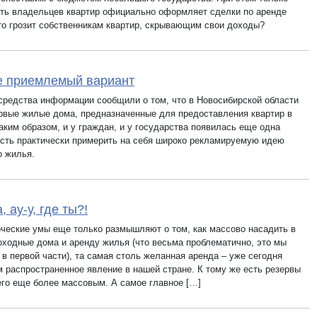
сть владельцев квартир официально оформляет сделки по аренде
то грозит собственникам квартир, скрывающим свои доходы?
е приемлемый вариант
средства информации сообщили о том, что в Новосибирской области
рвые жилые дома, предназначенные для предоставления квартир в
аким образом, и у граждан, и у государства появилась еще одна
сть практически примерить на себя широко рекламируемую идею
о жилья.
 ау-у, где ты?!
рческие умы еще только размышляют о том, как массово насадить в
оходные дома и аренду жилья (что весьма проблематично, это мы
в первой части), та самая столь желанная аренда – уже сегодня
м распространенное явление в нашей стране. К тому же есть резервы
его еще более массовым. А самое главное […]