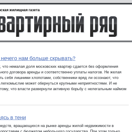
ская жилищная газета
 нечего нам больше скрывать?
т, что немалая доля московских квартир сдается без оформления
ного договора аренды и соответственно уплаты налогов. Не желая
ть себя лишними хлопотами, собственники вряд ли осознают, что
 легкомыслие может обернуться крупными неприятностями. И не
отому, что власти развернули активную борьбу с нелегальным наймом
ясь в тени
редств, вращающихся на рынке аренды жилой недвижимости в
сопоставим с бюджетом небольшого государства. При этом только