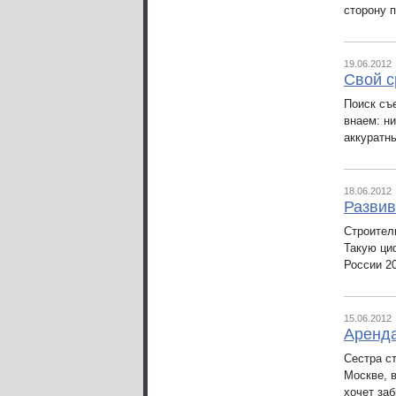
сторону 
19.06.2012
Свой с
Поиск съе
внаем: ни
аккуратн
18.06.2012
Развив
Строител
Такую ци
России 2
15.06.2012
Аренда
Сестра ст
Москве, в
хочет заб