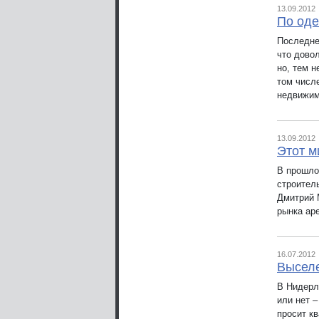
13.09.2012
По оде
Последне
что дово
но, тем н
том числ
недвижим
13.09.2012
Этот м
В прошло
строител
Дмитрий 
рынка ар
16.07.2012
Выселе
В Нидерл
или нет 
просит кв