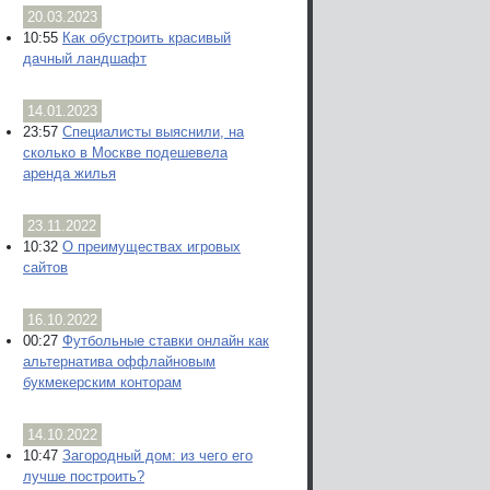
20.03.2023
10:55
Как обустроить красивый
дачный ландшафт
14.01.2023
23:57
Специалисты выяснили, на
сколько в Москве подешевела
аренда жилья
23.11.2022
10:32
О преимуществах игровых
сайтов
16.10.2022
00:27
Футбольные ставки онлайн как
альтернатива оффлайновым
букмекерским конторам
14.10.2022
10:47
Загородный дом: из чего его
лучше построить?