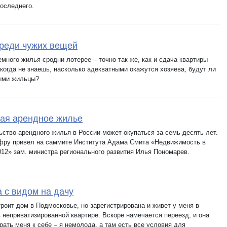
последнего.
реди чужих вещей
много жилья сродни лотерее – точно так же, как и сдача квартиры
когда не знаешь, насколько адекватными окажутся хозяева, будут ли
ыми жильцы?
ая арендное жилье
ьство арендного жилья в России может окупаться за семь-десять лет.
фру привел на саммите Института Адама Смита «Недвижимость в
012» зам. министра регионального развития Илья Пономарев.
 с видом на дачу
роит дом в Подмосковье, но зарегистрирована и живет у меня в
 неприватизированной квартире. Вскоре намечается переезд, и она
рать меня к себе – я немолода, а там есть все условия для