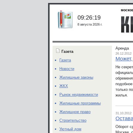
москов
09:26:19
8 августа 2026 г.
Аренда
Газета
26.12.2012
Может,
Газета
Не секре
Новости
официаль
Жилищные законы
обременя
подобное
ЖКХ
только п
Рынок недвижимости
жилья.
Жилищные программы
Жилищное право
31.10.2012
Остава
Строительство
Оборот с
Уютный дом
Москве, 