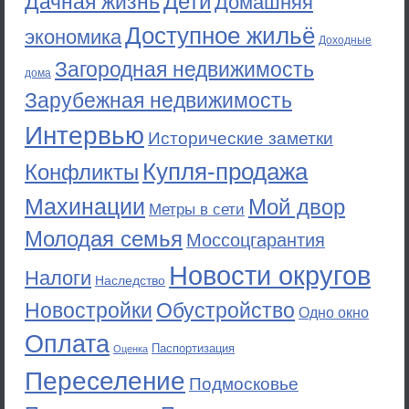
Дети
Дачная жизнь
Домашняя
Доступное жильё
экономика
Доходные
Загородная недвижимость
дома
Зарубежная недвижимость
Интервью
Исторические заметки
Купля-продажа
Конфликты
Махинации
Мой двор
Метры в сети
Молодая семья
Моссоцгарантия
Новости округов
Налоги
Наследство
Новостройки
Обустройство
Одно окно
Оплата
Паспортизация
Оценка
Переселение
Подмосковье