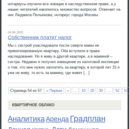
нотариусы изучили все новации в наследственном праве, а у
наших читателей накопилось множество вопросов. Отвечает на
них Людмила Полынкова, нотариус города Москвы.
04.06.2002
Собственник платит налог
Мы с сестрой унаследовали после смерти мамы ее
приватизированную квартиру. Оба вступили в права
наследования. Но я живу в другой квартире, а в маминой –
сестра. Недавно я получил извещение из налоговой инспекции
о том, что мне нужно заплатить за квартиру, в которой лет 15 я
уже не живу, то есть за мамину, где живет […]
Страница 54 из 57
« Первая
«
...
10
20
30
...
52
53
КВАРТИРНОЕ ОБЛАКО
Градплан
Аналитика
Аренда