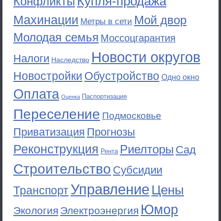
Купля-продажа
Конфликты
Махинации
Мой двор
Метры в сети
Молодая семья
Моссоцгарантия
Новости округов
Налоги
Наследство
Новостройки
Обустройство
Одно окно
Оплата
Паспортизация
Оценка
Переселение
Подмосковье
Приватизация
Прогнозы
Реконструкция
Риелторы
Сад
Рента
Строительство
Субсидии
Управление
Цены
Транспорт
Юмор
Экология
Электроэнергия