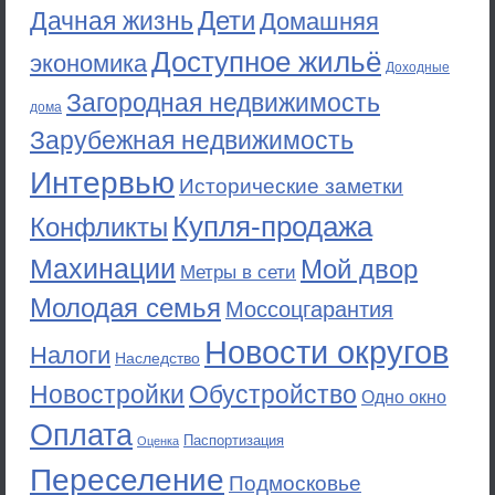
Дети
Дачная жизнь
Домашняя
Доступное жильё
экономика
Доходные
Загородная недвижимость
дома
Зарубежная недвижимость
Интервью
Исторические заметки
Купля-продажа
Конфликты
Махинации
Мой двор
Метры в сети
Молодая семья
Моссоцгарантия
Новости округов
Налоги
Наследство
Новостройки
Обустройство
Одно окно
Оплата
Паспортизация
Оценка
Переселение
Подмосковье