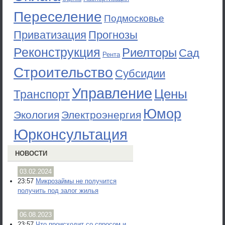
Переселение
Подмосковье
Приватизация
Прогнозы
Реконструкция
Риелторы
Сад
Рента
Строительство
Субсидии
Управление
Цены
Транспорт
Юмор
Экология
Электроэнергия
Юрконсультация
НОВОСТИ
03.02.2024
23:57
Микрозаймы не получится
получить под залог жилья
06.08.2023
23:57
Что происходит со спросом и