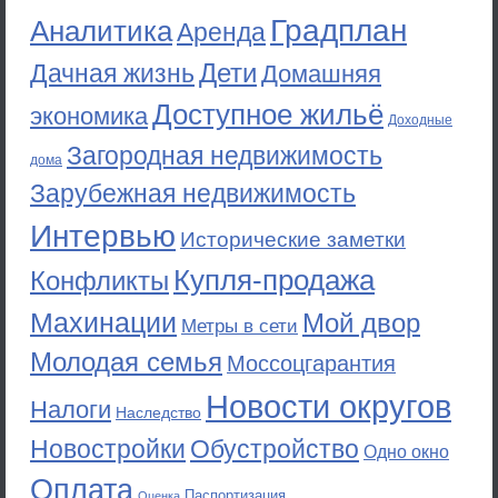
Градплан
Аналитика
Аренда
Дети
Дачная жизнь
Домашняя
Доступное жильё
экономика
Доходные
Загородная недвижимость
дома
Зарубежная недвижимость
Интервью
Исторические заметки
Купля-продажа
Конфликты
Махинации
Мой двор
Метры в сети
Молодая семья
Моссоцгарантия
Новости округов
Налоги
Наследство
Новостройки
Обустройство
Одно окно
Оплата
Паспортизация
Оценка