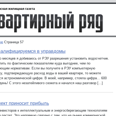
ская жилищная газета
ие
Страница 57
валифицируемся в управдомы
о месяцев я добиваюсь от РЭУ разрешения установить водосчетчик.
тить по фактическим показателям куда выгоднее, чем по
ющим нормативам. Если вы получите в РЭУ компьютерную
ку, подтверждающую расход воды в вашей квартире, то можете
ся астрономической цифре. В моей, например, стояла цифра… 600
день! С этого незатейливого сюжета и начался наш разговор […]
ект приносит прибыль
инвесторов к интеллектуальным и энергосберегающим технологиям
 растет. Это напрямую связано с тем, что на рынке коммерческой