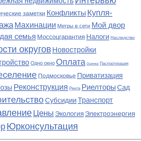
Интервью
бежная недвижимость
Купля-
Конфликты
ические заметки
ажа
Махинации
Мой двор
Метры в сети
дая семья
Налоги
Моссоцгарантия
Наследство
сти округов
Новостройки
Оплата
тройство
Одно окно
Паспортизация
Оценка
еселение
Приватизация
Подмосковье
Реконструкция
Риелторы
Сад
нозы
Рента
оительство
Транспорт
Субсидии
авление
Цены
Экология
Электроэнергия
Юрконсультация
р