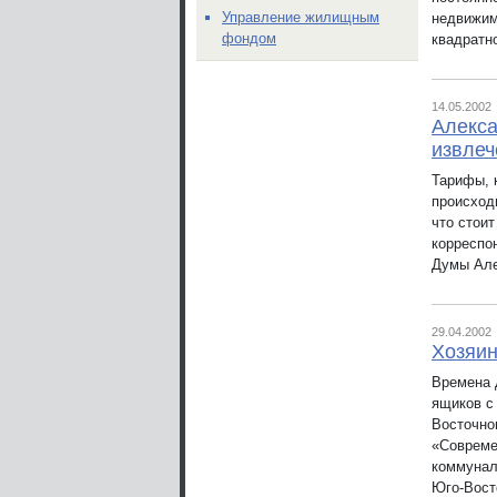
Управление жилищным
недвижим
фондом
квадратно
14.05.2002
Алекса
извлеч
Тарифы, 
происход
что стоит
корреспо
Думы Але
29.04.2002
Хозяин
Времена 
ящиков с
Восточно
«Совреме
коммунал
Юго-Вост