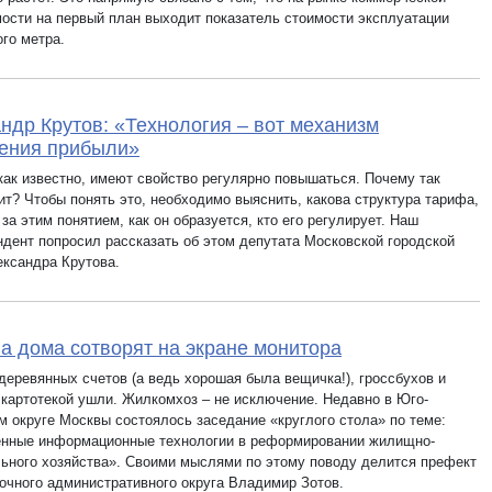
ости на первый план выходит показатель стоимости эксплуатации
го метра.
ндр Крутов: «Технология – вот механизм
ения прибыли»
как известно, имеют свойство регулярно повышаться. Почему так
ит? Чтобы понять это, необходимо выяснить, какова структура тарифа,
 за этим понятием, как он образуется, кто его регулирует. Наш
ндент попросил рассказать об этом депутата Московской городской
ксандра Крутова.
а дома сотворят на экране монитора
деревянных счетов (а ведь хорошая была вещичка!), гроссбухов и
 картотекой ушли. Жилкомхоз – не исключение. Недавно в Юго-
м округе Москвы состоялось заседание «круглого стола» по теме:
нные информационные технологии в реформировании жилищно-
ьного хозяйства». Своими мыслями по этому поводу делится префект
очного административного округа Владимир Зотов.