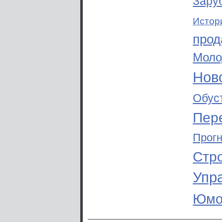
Зару
Истор
прод
Моло
Ново
Обус
Пер
Прог
Стр
Упр
Юмо