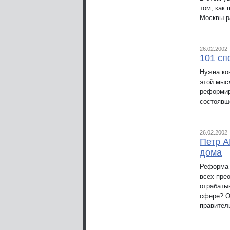
том, как
Москвы р
26.02.2002
101 сп
Нужна ко
этой мыс
реформир
состоявш
26.02.2002
Петр А
дома
Реформа 
всех пре
отрабаты
сфере? О
правител