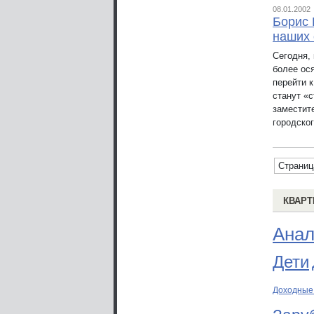
08.01.2002
Борис 
наших 
Сегодня,
более ос
перейти к
станут «
заместит
городско
Страниц
КВАРТ
Анал
Дети
Доходные