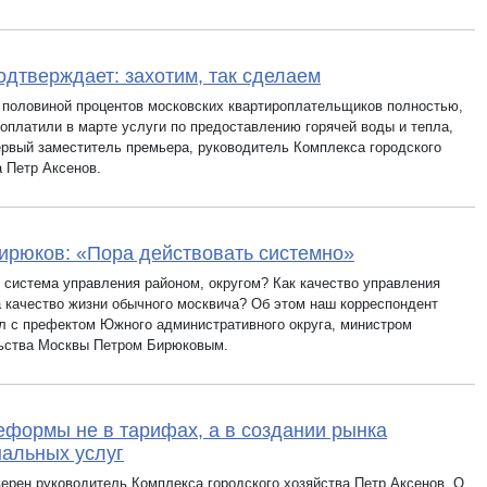
одтверждает: захотим, так сделаем
 половиной процентов московских квартироплательщиков полностью,
 оплатили в марте услуги по предоставлению горячей воды и тепла,
ервый заместитель премьера, руководитель Комплекса городского
а Петр Аксенов.
ирюков: «Пора действовать системно»
е система управления районом, округом? Как качество управления
а качество жизни обычного москвича? Об этом наш корреспондент
л с префектом Южного административного округа, министром
ьства Москвы Петром Бирюковым.
еформы не в тарифах, а в создании рынка
альных услуг
верен руководитель Комплекса городского хозяйства Петр Аксенов. О