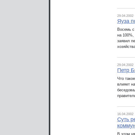
29.04.2002
Яуза п
Восемь с
на 100%,
заявил п
хозяйств
29.04.2002
Петр Б
Что тако
влияет н
беседова
правител
16.04.2002
Суть р
коммун
В этом у