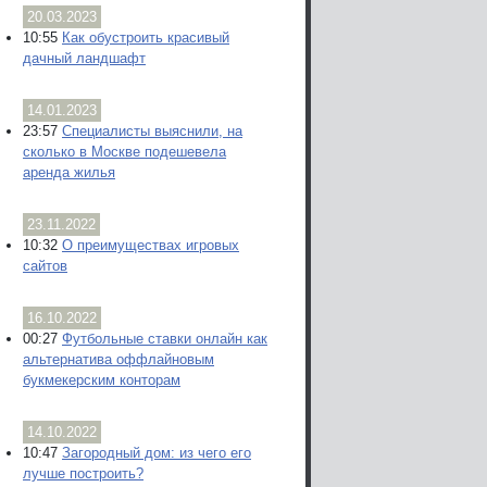
20.03.2023
10:55
Как обустроить красивый
дачный ландшафт
14.01.2023
23:57
Специалисты выяснили, на
сколько в Москве подешевела
аренда жилья
23.11.2022
10:32
О преимуществах игровых
сайтов
16.10.2022
00:27
Футбольные ставки онлайн как
альтернатива оффлайновым
букмекерским конторам
14.10.2022
10:47
Загородный дом: из чего его
лучше построить?