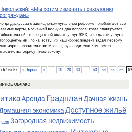
Никольский: «Мы хотим изменить психологию
сограждан»
 когда дискуссии о жилищно-коммунальной реформе приобретают все
язаемые черты, москвичей волнуют два вопроса: когда планируется
 обязательной стопроцентной оплате услуг ЖКХ, и когда эти услуги
стопроцентными» по качеству. Их наш корреспондент задал первому
елю мэра в правительстве Москвы, руководителю Комплекса
го хозяйства Борису Никольскому.
а 57 из 57
« Первая
«
...
10
20
30
...
53
54
55
56
5
ИРНОЕ ОБЛАКО
Градплан
итика
Аренда
Дачная жизнь
Доступное жильё
Домашняя экономика
Загородная недвижимость
 дома