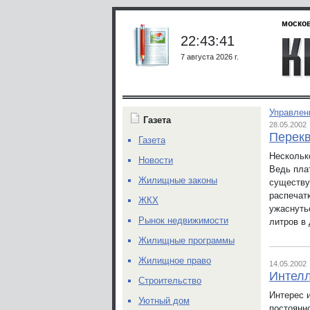
москов
22:43:41
7 августа 2026 г.
Управлен
Газета
28.05.2002
Перек
Газета
Нескольк
Новости
Ведь пла
Жилищные законы
существу
распечат
ЖКХ
ужаснуть
Рынок недвижимости
литров в 
Жилищные программы
Жилищное право
14.05.2002
Интелл
Строительство
Интерес 
Уютный дом
постоянно