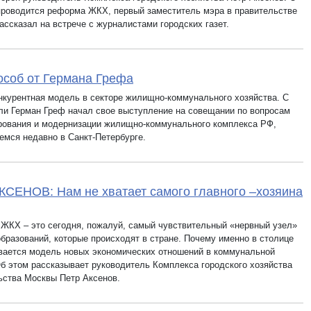
 проводится реформа ЖКХ, первый заместитель мэра в правительстве
ассказал на встрече с журналистами городских газет.
особ от Германа Грефа
нкурентная модель в секторе жилищно-коммунального хозяйства. С
ли Герман Греф начал свое выступление на совещании по вопросам
ования и модернизации жилищно-коммунального комплекса РФ,
емся недавно в Санкт-Петербурге.
КСЕНОВ: Нам не хватает самого главного –хозяина
ЖКХ – это сегодня, пожалуй, самый чувствительный «нервный узел»
образований, которые происходят в стране. Почему именно в столице
вается модель новых экономических отношений в коммунальной
б этом рассказывает руководитель Комплекса городского хозяйства
ьства Москвы Петр Аксенов.