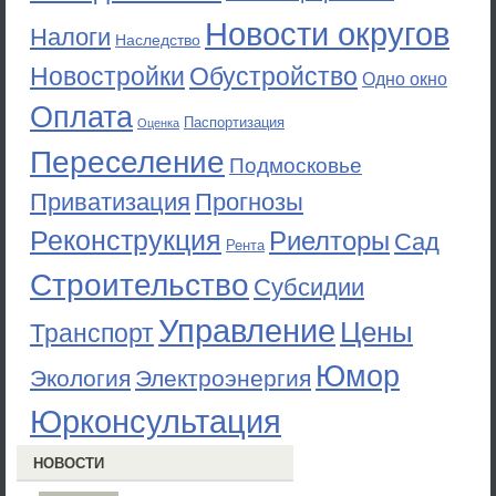
Новости округов
Налоги
Наследство
Новостройки
Обустройство
Одно окно
Оплата
Паспортизация
Оценка
Переселение
Подмосковье
Приватизация
Прогнозы
Реконструкция
Риелторы
Сад
Рента
Строительство
Субсидии
Управление
Цены
Транспорт
Юмор
Экология
Электроэнергия
Юрконсультация
НОВОСТИ