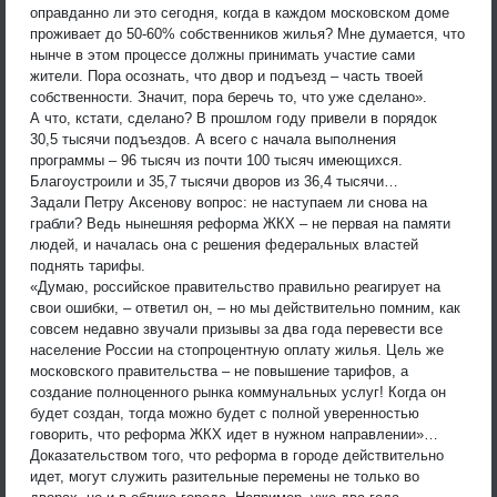
оправданно ли это сегодня, когда в каждом московском доме
проживает до 50-60% собственников жилья? Мне думается, что
нынче в этом процессе должны принимать участие сами
жители. Пора осознать, что двор и подъезд – часть твоей
собственности. Значит, пора беречь то, что уже сделано».
А что, кстати, сделано? В прошлом году привели в порядок
30,5 тысячи подъездов. А всего с начала выполнения
программы – 96 тысяч из почти 100 тысяч имеющихся.
Благоустроили и 35,7 тысячи дворов из 36,4 тысячи…
Задали Петру Аксенову вопрос: не наступаем ли снова на
грабли? Ведь нынешняя реформа ЖКХ – не первая на памяти
людей, и началась она с решения федеральных властей
поднять тарифы.
«Думаю, российское правительство правильно реагирует на
свои ошибки, – ответил он, – но мы действительно помним, как
совсем недавно звучали призывы за два года перевести все
население России на стопроцентную оплату жилья. Цель же
московского правительства – не повышение тарифов, а
создание полноценного рынка коммунальных услуг! Когда он
будет создан, тогда можно будет с полной уверенностью
говорить, что реформа ЖКХ идет в нужном направлении»…
Доказательством того, что реформа в городе действительно
идет, могут служить разительные перемены не только во