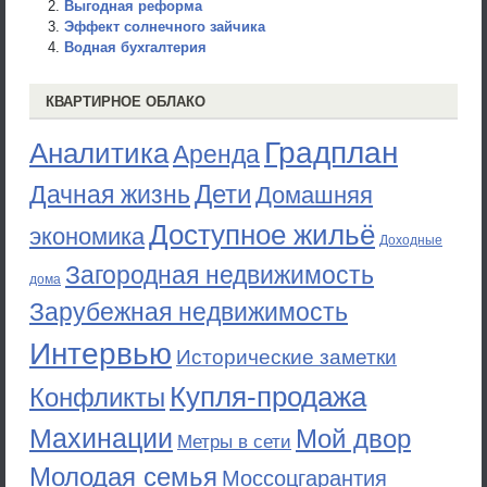
Выгодная реформа
Эффект солнечного зайчика
Водная бухгалтерия
КВАРТИРНОЕ ОБЛАКО
Градплан
Аналитика
Аренда
Дети
Дачная жизнь
Домашняя
Доступное жильё
экономика
Доходные
Загородная недвижимость
дома
Зарубежная недвижимость
Интервью
Исторические заметки
Купля-продажа
Конфликты
Махинации
Мой двор
Метры в сети
Молодая семья
Моссоцгарантия