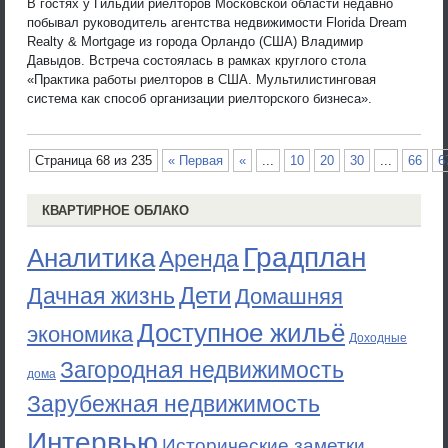
В гостях у Гильдии риелторов Московской области недавно
побывал руководитель агентства недвижимости Florida Dream
Realty & Mortgage из города Орландо (США) Владимир
Давыдов. Встреча состоялась в рамках круглого стола
«Практика работы риелторов в США. Мультилистинговая
система как способ организации риелторского бизнеса».
Страница 68 из 235
« Первая
«
...
10
20
30
...
66
6
КВАРТИРНОЕ ОБЛАКО
Градплан
Аналитика
Аренда
Дети
Дачная жизнь
Домашняя
Доступное жильё
экономика
Доходные
Загородная недвижимость
дома
Зарубежная недвижимость
Интервью
Исторические заметки