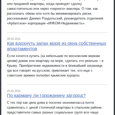
или продажей квартиры, когда проводят сделку
самостоятельно или через «черного» маклера. О том, как
распознать обман или хотя бы минимизировать риски,
рассказывает Даниил Раздольский, руководитель отделения
«Арбатское» корпорации «ИНКОМ-Недвижимсть».
28.02.2011
Как вдохнуть запах моря из окна собственных
апартаментов
Если хочется купить (за небольшие по московским меркам
ценам) домик или квартиру на море, сделать это реально – в
Крыму. Приобретение недвижимости в ближайшей загранице,
где все говорят на русском, привлекает тех, кто еще с
советских времен полюбил крымские курорты.
25.02.2011
По карману ли горожанину загород?
С тех пор как цена дома в поселке экономкласса почти
сравнялась с ценой столичной квартиры в спальном районе,
представители самых разных социальных групп все чаще