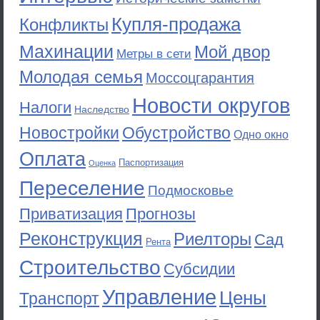
Купля-продажа
Конфликты
Махинации
Мой двор
Метры в сети
Молодая семья
Моссоцгарантия
Новости округов
Налоги
Наследство
Новостройки
Обустройство
Одно окно
Оплата
Паспортизация
Оценка
Переселение
Подмосковье
Приватизация
Прогнозы
Реконструкция
Риелторы
Сад
Рента
Строительство
Субсидии
Управление
Цены
Транспорт