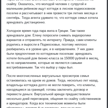
скайпу. Оказалось, что молодой человек с супругой и
маленьким ребенком ищут коттедж в лесном подмосковном
поселке и рассчитывают в нем провести три летних месяца и
сентябрь. Тогда агента удивило то, что коттедж семья хотела
арендовать дистанционно.
Холодное время года пара жила в Греции. Там также
арендовали дом. Елену попросили снимать видеоролики
вариантов и отправлять по интернету. Правда, сами клиенты
родились и выросли в Подмосковье, поэтому неплохо
разбирались и в уровне цен, и в направлениях. У них даже
были предпочтения по коттеджным поселкам: арендовать
хотели большой дом бизнес-класса за 150000 рублей в месяц,
но по направлениям, которые не являются самыми
востребованными. Так что выбор у пары был.
После многочисленных виртуальных просмотров семья
остановилась на одном из домов. Тогда, несколько лет назад,
владельцы коттеджа долго не могли поверить, что клиенты,
находящиеся за границей, готовы заключить договор и
перевести деньги. Виртуальной аренде предшествовали
несколько дней переговоров, общения по скайпу собственников
и арендаторов. Когда все технические моменты были
обговорены, договор был заключен, деньги за весь