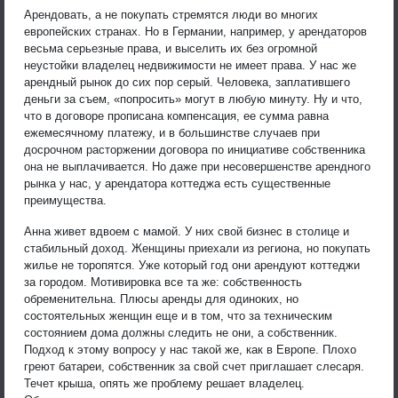
Арендовать, а не покупать стремятся люди во многих
европейских странах. Но в Германии, например, у арендаторов
весьма серьезные права, и выселить их без огромной
неустойки владелец недвижимости не имеет права. У нас же
арендный рынок до сих пор серый. Человека, заплатившего
деньги за съем, «попросить» могут в любую минуту. Ну и что,
что в договоре прописана компенсация, ее сумма равна
ежемесячному платежу, и в большинстве случаев при
досрочном расторжении договора по инициативе собственника
она не выплачивается. Но даже при несовершенстве арендного
рынка у нас, у арендатора коттеджа есть существенные
преимущества.
Анна живет вдвоем с мамой. У них свой бизнес в столице и
стабильный доход. Женщины приехали из региона, но покупать
жилье не торопятся. Уже который год они арендуют коттеджи
за городом. Мотивировка все та же: собственность
обременительна. Плюсы аренды для одиноких, но
состоятельных женщин еще и в том, что за техническим
состоянием дома должны следить не они, а собственник.
Подход к этому вопросу у нас такой же, как в Европе. Плохо
греют батареи, собственник за свой счет приглашает слесаря.
Течет крыша, опять же проблему решает владелец.