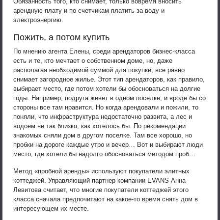
Обязанность того, кто снимает, только вовремя вносить
арендную плату и по счетчикам платить за воду и
электроэнергию.
Пожить, а потом купить
По мнению агента Елены, среди арендаторов бизнес-класса
есть и те, кто мечтает о собственном доме, но, даже
располагая необходимой суммой для покупки, все равно
снимает загородное жилье. Этот тип арендаторов, как правило,
выбирает место, где потом хотели бы обосноваться на долгие
годы. Например, подруга живет в одном поселке, и вроде бы со
стороны все там нравится. Но когда арендовали и пожили, то
поняли, что инфраструктура недостаточно развита, а лес и
водоем не так близко, как хотелось бы. По рекомендации
знакомых сняли дом в другом поселке. Там все хорошо, но
пробки на дороге каждые утро и вечер… Вот и выбирают люди
место, где хотели бы надолго обосноваться методом проб…
Метод «пробной аренды» используют покупатели элитных
коттеджей. Управляющий партнер компании EVANS Анна
Левитова считает, что многие покупатели коттеджей этого
класса сначала предпочитают на какое-то время снять дом в
интересующем их месте.