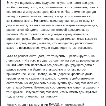
Элитную недвижимость будущие покупатели часто арендуют,
чтобы привыкнуть к дому, познакомиться с окружением, понять
все плюсы и минусы загородной жизни. Часто именно аренда
перед покупкой помогает вникнуть в детали проживания в
конкретном месте. Например, были случаи, когда от покупки
дорогого коттеджа отказывались из-за ярмарки выходного дня,
расположенной вдоль трассы, по которой добирались до
поселка. Из-за торговли при подъезде к дому возникала
огромная пробка. Бывали случаи, когда только пожив какое-то
время в доме, люди узнавали, что неподалеку расположено
какое-то производство, куда в будни идет поток грузовиков.
«Кто-то решает снять дом, кто-то купить, – резюмирует Анна
Левитова. – И в том, и в другом случае мы всегда рекомендуем
нашим клиентам несколько раз доехать до будущего дома в
разное время: и в будни, и в выходные и только потом
принимать решение. Правда, очень дорогие красивые дома
практически не сдаются в аренду, поэтому у действительно
состоятельных людей есть выбор: купить дом под Москвой или
снять за рубежом. Некоторые состоятельные клиенты делают и
то и другое. Покупают под Москвой, чтобы иметь дом круглый
год, а на лето уезжают за границу».
Кстати, по данным компании EVANS, у подмосковной