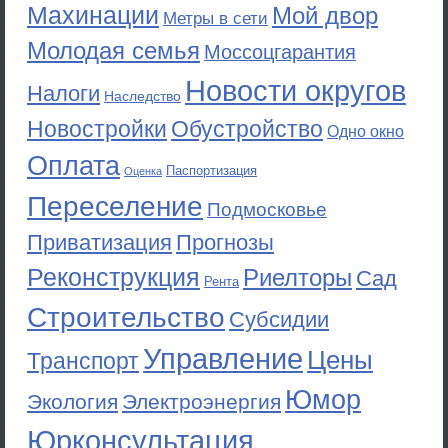
Махинации
Мой двор
Метры в сети
Молодая семья
Моссоцгарантия
Новости округов
Налоги
Наследство
Новостройки
Обустройство
Одно окно
Оплата
Паспортизация
Оценка
Переселение
Подмосковье
Приватизация
Прогнозы
Реконструкция
Риелторы
Сад
Рента
Строительство
Субсидии
Управление
Цены
Транспорт
Юмор
Экология
Электроэнергия
Юрконсультация