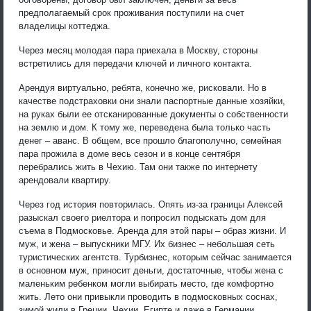
предполагаемый срок проживания поступили на счет
владелицы коттеджа.
Через месяц молодая пара приехала в Москву, стороны
встретились для передачи ключей и личного контакта.
Арендуя виртуально, ребята, конечно же, рисковали. Но в
качестве подстраховки они знали паспортные данные хозяйки,
на руках были ее отсканированные документы о собственности
на землю и дом. К тому же, переведена была только часть
денег – аванс. В общем, все прошло благополучно, семейная
пара прожила в доме весь сезон и в конце сентября
перебрались жить в Чехию. Там они также по интернету
арендовали квартиру.
Через год история повторилась. Опять из-за границы Алексей
разыскал своего риелтора и попросил подыскать дом для
съема в Подмосковье. Аренда для этой пары – образ жизни. И
муж, и жена – выпускники МГУ. Их бизнес – небольшая сеть
туристических агентств. Турбизнес, которым сейчас занимается
в основном муж, приносит деньги, достаточные, чтобы жена с
маленьким ребенком могли выбирать место, где комфортно
жить. Лето они привыкли проводить в подмосковных соснах,
зимой жили в Греции, Чехии, Египте и даже в Германии.