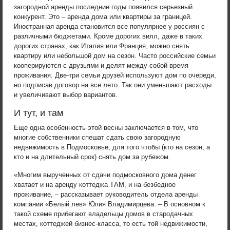
загородной аренды последние годы появился серьезный
конкурент. Это – аренда дома или квартиры за границей.
Иностранная аренда становится все популярнее у россиян с
различными бюджетами. Кроме дорогих вилл, даже в таких
дорогих странах, как Италия или Франция, можно снять
квартиру или небольшой дом на сезон. Часто российские семьи
кооперируются с друзьями и делят между собой время
проживания. Две-три семьи друзей используют дом по очереди,
но подписав договор на все лето. Так они уменьшают расходы
и увеличивают выбор вариантов.
И тут, и там
Еще одна особенность этой весны заключается в том, что
многие собственники спешат сдать свою загородную
недвижимость в Подмосковье, для того чтобы (кто на сезон, а
кто и на длительный срок) снять дом за рубежом.
«Многим вырученных от сдачи подмосковного дома денег
хватает и на аренду коттеджа ТАМ, и на безбедное
проживание, – рассказывает руководитель отдела аренды
компании «Белый лев» Юлия Владимирцева. – В основном к
такой схеме прибегают владельцы домов в стародачных
местах, коттеджей бизнес-класса, то есть той недвижимости,