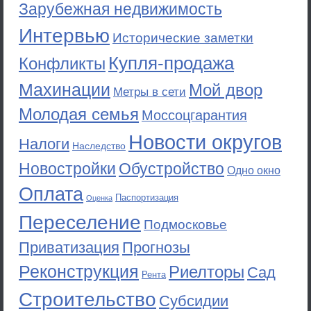
Зарубежная недвижимость
Интервью
Исторические заметки
Купля-продажа
Конфликты
Махинации
Мой двор
Метры в сети
Молодая семья
Моссоцгарантия
Новости округов
Налоги
Наследство
Новостройки
Обустройство
Одно окно
Оплата
Паспортизация
Оценка
Переселение
Подмосковье
Приватизация
Прогнозы
Реконструкция
Риелторы
Сад
Рента
Строительство
Субсидии