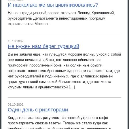
И насколько же мы цивилизовались?
На наш традиционный вопрос отвечает Леонид Краснянский,
руководитель Департамента инвестиционных программ
строительства Москвы.
15.10.2002
Не нужен нам берег турецкий
Вы не забыли еще, как плещутся морские волны, унося с собой
все ваши печали и заботы, как ласково обнимает вас
приморский просоленный бриз, как солнечные брызги
покрывают ваше тело бронзовым здоровьем на пляже, там, где
нет руководителей и подчиненных, где с эллинских времен
царит дух некоей языческой безмятежности, где нет места
хмурым лицам и урбанистической […]
08.10.2002
Один день с риэлторами
Когда-то считалось ритуалом: за чашкой утреннего кофе
просматривать свежие газеты. Теперь же стало куда как
удобнее – прихлебывать бодрящий напиток, вперившись в