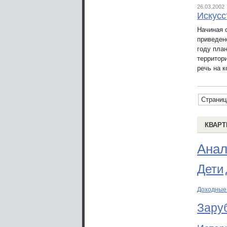
26.03.2002
Искусс
Начиная 
приведено
году пла
территор
речь на 
Страниц
КВАРТ
Анал
Дети
Доходные
Зару