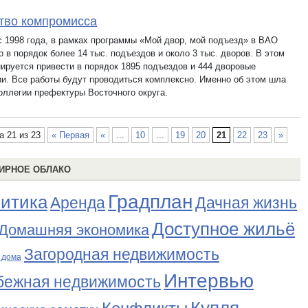
тво компромисса
с 1998 года, в рамках программы «Мой двор, мой подъезд» в ВАО
 в порядок более 14 тыс. подъездов и около 3 тыс. дворов. В этом
нируется привести в порядок 1895 подъездов и 444 дворовые
ии. Все работы будут проводиться комплексно. Именно об этом шла
коллегии префектуры Восточного округа.
а 21 из 23
« Первая
«
...
10
...
19
20
21
22
23
»
ИРНОЕ ОБЛАКО
Градплан
итика
Аренда
Дачная жизнь
Доступное жильё
Домашняя экономика
Загородная недвижимость
 дома
Интервью
бежная недвижимость