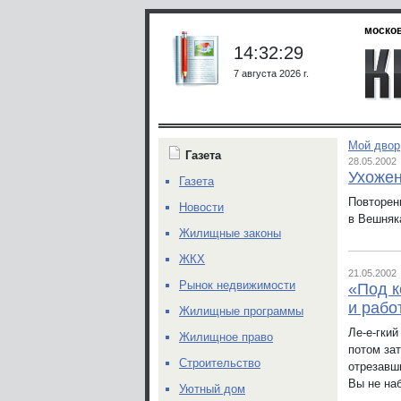
москов
14:32:29
7 августа 2026 г.
Мой двор
Газета
28.05.2002
Ухожен
Газета
Повторен
Новости
в Вешняк
Жилищные законы
ЖКХ
21.05.2002
Рынок недвижимости
«Под к
и рабо
Жилищные программы
Ле-е-гкий
Жилищное право
потом за
Строительство
отрезавш
Вы не на
Уютный дом