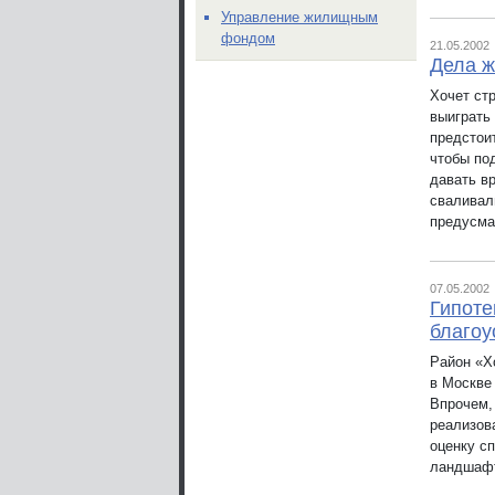
Управление жилищным
фондом
21.05.2002
Дела ж
Хочет ст
выиграть 
предстои
чтобы по
давать в
сваливал
предусма
07.05.2002
Гипоте
благоу
Район «Х
в Москве
Впрочем, 
реализов
оценку с
ландшафт