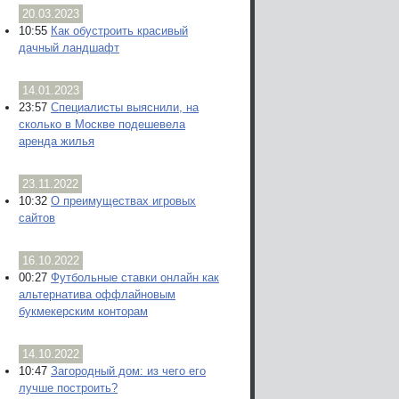
20.03.2023
10:55
Как обустроить красивый
дачный ландшафт
14.01.2023
23:57
Специалисты выяснили, на
сколько в Москве подешевела
аренда жилья
23.11.2022
10:32
О преимуществах игровых
сайтов
16.10.2022
00:27
Футбольные ставки онлайн как
альтернатива оффлайновым
букмекерским конторам
14.10.2022
10:47
Загородный дом: из чего его
лучше построить?