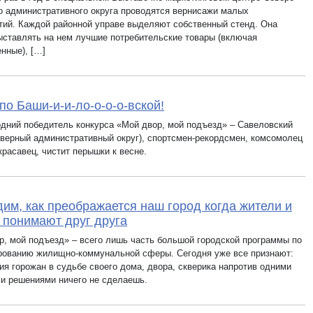
о административного округа проводятся вернисажи малых
тий. Каждой районной управе выделяют собственный стенд. Она
ыставлять на нем лучшие потребительские товары (включая
нные), […]
по Баши-и-и-ло-о-о-о-вской!
дний победитель конкурса «Мой двор, мой подъезд» – Савеловский
еверный административный округ), спортсмен-рекордсмен, комсомолец
красавец, чистит перышки к весне.
им, как преображается наш город когда жители и
 понимают друг друга
р, мой подъезд» – всего лишь часть большой городской программы по
ованию жилищно-коммунальной сферы. Сегодня уже все признают:
ия горожан в судьбе своего дома, двора, скверика напротив одними
и решениями ничего не сделаешь.