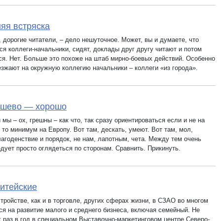
яя встряска
 дорогие читатели, – дело нешуточное. Может, вы и думаете, что
ся коллеги-начальники, сидят, доклады друг другу читают и потом
ся. Нет. Больше это похоже на штаб мирно-боевых действий. Особенно
езжают на окружную коллегию начальники – коллеги «из города».
ошево — хорошо
мы – ох, грешны – как что, так сразу ориентироваться если и не на
 то минимум на Европу. Вот там, дескать, умеют. Вот там, мол,
лагоденствие и порядок, не нам, лапотным, чета. Между тем очень
дует просто оглядеться по сторонам. Сравнить. Прикинуть.
итейские
тройстве, как и в торговле, других сферах жизни, в СЗАО во многом
ся на развитие малого и среднего бизнеса, включая семейный. Не
х раз в год в специальном Выставочно-маркетинговом центре Северо-