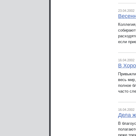
23.04.2002
Весенн
Коллегия,
собирают
расходят
если при
16.04.2002
В Хор
Привыкли 
весь мир,
полное б
часто сле
16.04.2002
Дела ж
В благоус
полагают
реже тре