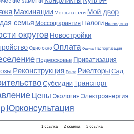
Купля-
Конфликты
ические заметки
ажа
Махинации
Мой двор
Метры в сети
дая семья
Налоги
Моссоцгарантия
Наследство
сти округов
Новостройки
Оплата
тройство
Одно окно
Паспортизация
Оценка
еселение
Приватизация
Подмосковье
Реконструкция
Риелторы
Сад
нозы
Рента
оительство
Транспорт
Субсидии
авление
Цены
Экология
Электроэнергия
Юрконсультация
р
1 ссылка
2 ссылка
3 ссылка