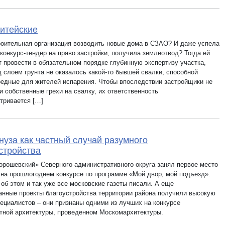
итейские
роительная организация возводить новые дома в СЗАО? И даже успела
конкурс-тендер на право застройки, получила землеотвод? Тогда ей
т провести в обязательном порядке глубинную экспертизу участка,
д слоем грунта не оказалось какой-то бывшей свалки, способной
редные для жителей испарения. Чтобы впоследствии застройщики не
и собственные грехи на свалку, их ответственность
тривается […]
нуза как частный случай разумного
стройства
орошевский» Северного административного округа занял первое место
 на прошлогоднем конкурсе по программе «Мой двор, мой подъезд».
об этом и так уже все московские газеты писали. А еще
анные проекты благоустройства территории района получили высокую
пециалистов – они признаны одними из лучших на конкурсе
ной архитектуры, проведенном Москомархитектуры.