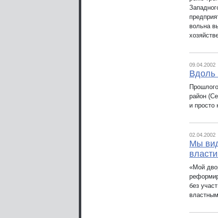
Западног
предприя
вольна в
хозяйстве
09.04.2002
Вдоль 
Прошлого
район (С
и просто 
02.04.2002
Мы вид
власти
«Мой дво
реформир
без участ
властным