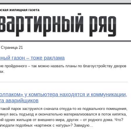
ская жилищная газета
Страница 21
ный газон – тоже раклама
ие пройденного – так можно назвать планы по благоустройству дворов
ах.
олпаком» у компьютера находятся и коммуникации,
та аварийщиков
 такой парок заструился сначала откуда-то из подвального помещения,
тянул весь подъезд и окончательно материализовался в поток кипятка,
ий одних жильцов от внешнего мира, других – от родного дома. Что?
блюдали подобных «картинок с натуры»? Завидую…