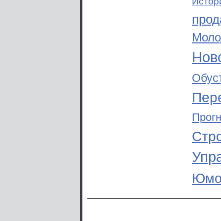
Истор
прод
Моло
Ново
Обус
Пер
Прог
Стр
Упр
Юмо