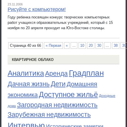
23.11.2006
Рисуйте с компьютером!
Году ребенка посвящен конкурс творческих компьютерных
работ учащихся образовательных учреждений, который с 15
ноября по 20 апреля проходит на Юго-Востоке столицы.
Страница 40 из 66
« Первая
«
...
10
20
30
...
38
39
КВАРТИРНОЕ ОБЛАКО
Градплан
Аналитика
Аренда
Дети
Дачная жизнь
Домашняя
Доступное жильё
экономика
Доходные
Загородная недвижимость
дома
Зарубежная недвижимость
Интервью
Исторические заметки