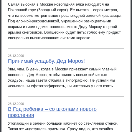
Самая высокая в Москве новогодняя елка находится на
Поклонной горе (Западный округ). Ее высота – сорок метров,
что на восемь метров выше прошлогодней зеленой красавицы.
Под елочкой-рекордсменкой, украшенной разноцветными
шарами и гирляндами, нашлось место Деду Морозу с целой
армией снеговиков. Волшебник будет петь: голос ему придаст
специально вмонтированная система караоке.
28.12.2006
Принимай усадьбу, Дед Мороз!
Увы, увы. В день, когда в Москву приезжает самый главный
новосел – Дед Мороз, чтобы принять новые «объекты»
Усадьбы, наша газета отбыла в типографию. Не успели мы
«самого» ни сфотографировать, ни интервью у него взять.
28.12.2006
В Год ребенка – со школами нового
поколения
Утопающий в зелени большой кабинет со стеклянной стеной.
Такая же «цветущая» приемная. Сразу видно, что хозяйка –