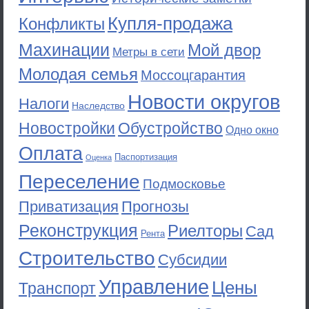
Купля-продажа
Конфликты
Махинации
Мой двор
Метры в сети
Молодая семья
Моссоцгарантия
Новости округов
Налоги
Наследство
Новостройки
Обустройство
Одно окно
Оплата
Паспортизация
Оценка
Переселение
Подмосковье
Приватизация
Прогнозы
Реконструкция
Риелторы
Сад
Рента
Строительство
Субсидии
Управление
Цены
Транспорт