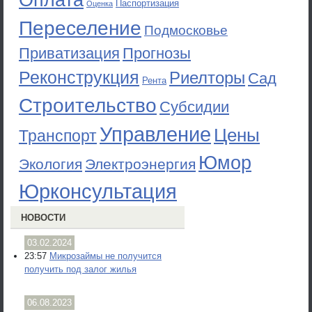
Паспортизация
Оценка
Переселение
Подмосковье
Приватизация
Прогнозы
Реконструкция
Риелторы
Сад
Рента
Строительство
Субсидии
Управление
Цены
Транспорт
Юмор
Экология
Электроэнергия
Юрконсультация
НОВОСТИ
03.02.2024
23:57
Микрозаймы не получится
получить под залог жилья
06.08.2023