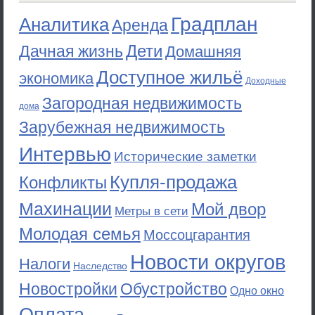
Градплан
Аналитика
Аренда
Дети
Дачная жизнь
Домашняя
Доступное жильё
экономика
Доходные
Загородная недвижимость
дома
Зарубежная недвижимость
Интервью
Исторические заметки
Купля-продажа
Конфликты
Махинации
Мой двор
Метры в сети
Молодая семья
Моссоцгарантия
Новости округов
Налоги
Наследство
Новостройки
Обустройство
Одно окно
Оплата