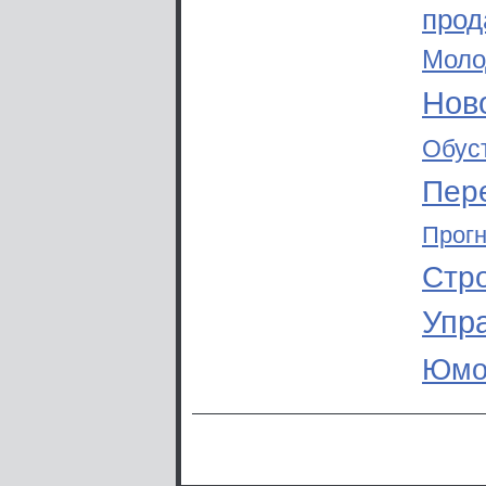
прод
Моло
Ново
Обус
Пер
Прог
Стр
Упр
Юмо