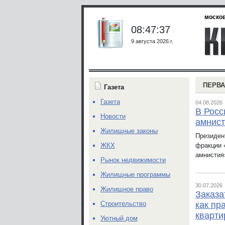
москов
08:47:37
9 августа 2026 г.
ПЕРВА
Газета
Газета
04.08.2026
В Росс
Новости
амнис
Жилищные законы
Президен
фракции 
ЖКХ
амнистия
Рынок недвижимости
Жилищные программы
30.07.2026
Жилищное право
Заказа
Строительство
как пр
кварт
Уютный дом