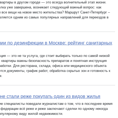
квартиры в другом городе — это всегда волнительный этап жизни.
елка уже завершена, возникает следующий важный вопрос: как
и все вещи на новое место жительства? Маршрут Санкт-Петербург –
вляется одним из самых популярных направлений для переездов в
ии по дезинфекции в Москве: рейтинг санитарных
ия — это не та услуга, где стоит выбирать только по самой низкой
я квартиры важны безопасность препаратов и понятная инструкция
работки. Для ресторана, склада, офиса или медицинского объекта
ся документы, график работ, обработка скрытых зон и готовность к
м.
не стали реже покупать один из видов жилья
ие специалисты поведали журналистам о том, что в последнее время
 федерации всё реже и реже заключают сделки по одному некогда
опулярному виду жилой недвижимости.