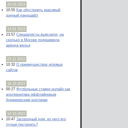
20.03.2023
10:55
Как обустроить красивый
дачный ландшафт
14.01.2023
23:57
Специалисты выяснили, на
сколько в Москве подешевела
аренда жилья
23.11.2022
10:32
О преимуществах игровых
сайтов
16.10.2022
00:27
Футбольные ставки онлайн как
альтернатива оффлайновым
букмекерским конторам
14.10.2022
10:47
Загородный дом: из чего его
лучше построить?