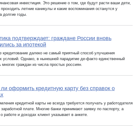
нансовая инвестиция. Это решение о том, где будут расти ваши дети,
т проходить летние каникулы и какие воспоминания останутся у
а долгие годы.
тика подтверждает: граждане России вновь
ились за ипотекой
е кредитование далеко не самый приятный способ улучшения
 условий. Однако, в нынешней парадигме де-факто единственный
ь многих граждан из числа простых россиян.
ли оформить кредитную карту без справок о
ах
мления кредитной карты не всегда требуется получать у работодателя
 заработной плате. Многие банки принимают заявку по паспорту, а
о работе и доходах клиент указывает в анкете.