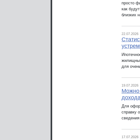
просто фи
как буду
близких н
22.07.2026
Статис
устрем
Ипотечно
жилищных
для очен
19.07.2026
Можно 
доход
Для офор
справку о
сведения 
17.07.2026