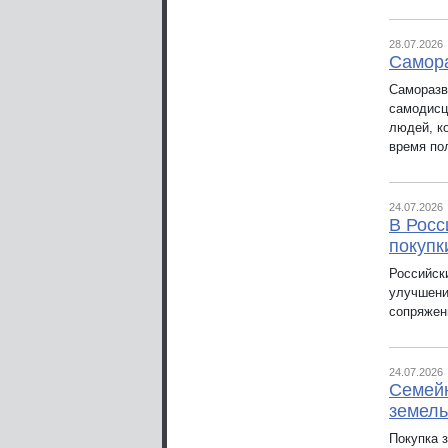
28.07.2026
Самора
Саморазв
самодисц
людей, к
время по
24.07.2026
В Росс
покупк
Российск
улучшени
сопряжен
24.07.2026
Семейн
земель
Покупка 