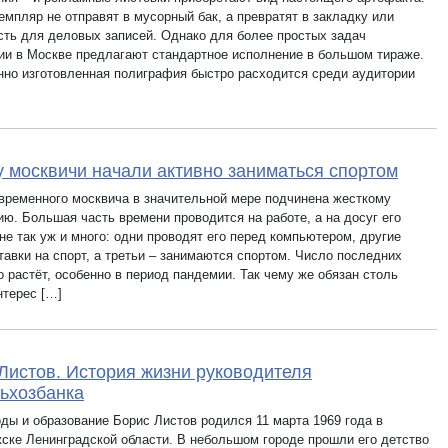
емпляр не отправят в мусорный бак, а превратят в закладку или
сть для деловых записей. Однако для более простых задач
ии в Москве предлагают стандартное исполнение в большом тираже.
нно изготовленная полиграфия быстро расходится среди аудитории
 москвичи начали активно заниматься спортом
временного москвича в значительной мере подчинена жесткому
ию. Большая часть времени проводится на работе, а на досуг его
не так уж и много: одни проводят его перед компьютером, другие
тавки на спорт, а третьи – занимаются спортом. Число последних
 растёт, особенно в период пандемии. Так чему же обязан столь
нтерес […]
Листов. История жизни руководителя
ьхозбанка
оды и образование Борис Листов родился 11 марта 1969 года в
ске Ленинградской области. В небольшом городе прошли его детство