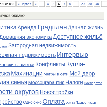
а 6 из 835
« Первая
«
...
4
5
6
7
8
...
20
30
40
...
ИРНОЕ ОБЛАКО
Градплан
итика
Аренда
Дачная жизнь
Доступное жильё
Домашняя экономика
Загородная недвижимость
 дома
Интервью
бежная недвижимость
Купля-
Конфликты
ические заметки
ажа
Махинации
Мой двор
Метры в сети
дая семья
Налоги
Моссоцгарантия
Наследство
сти округов
Новостройки
Оплата
тройство
Одно окно
Паспортизация
Оценка