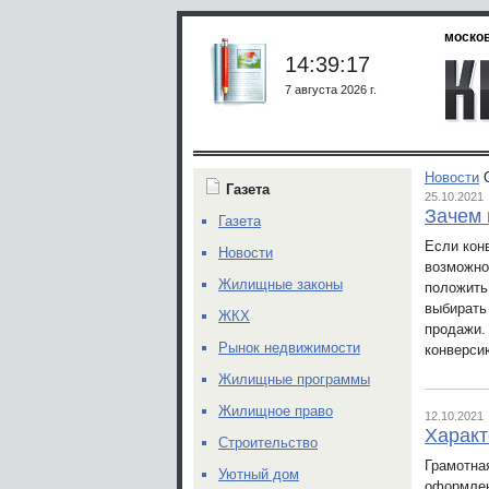
москов
14:39:17
7 августа 2026 г.
Новости
Газета
25.10.2021
Зачем 
Газета
Если кон
Новости
возможно
Жилищные законы
положить 
выбирать
ЖКХ
продажи.
Рынок недвижимости
конверси
Жилищные программы
Жилищное право
12.10.2021
Характ
Строительство
Грамотна
Уютный дом
оформлен