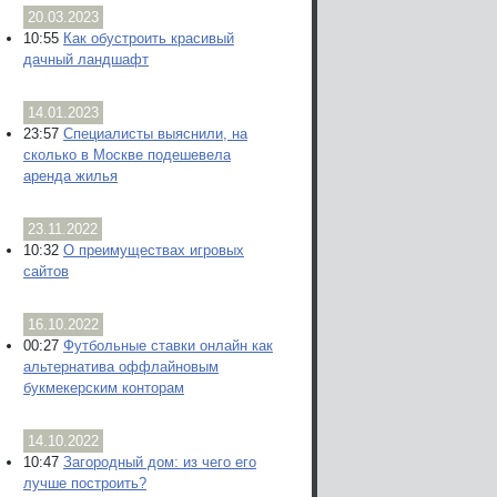
20.03.2023
10:55
Как обустроить красивый
дачный ландшафт
14.01.2023
23:57
Специалисты выяснили, на
сколько в Москве подешевела
аренда жилья
23.11.2022
10:32
О преимуществах игровых
сайтов
16.10.2022
00:27
Футбольные ставки онлайн как
альтернатива оффлайновым
букмекерским конторам
14.10.2022
10:47
Загородный дом: из чего его
лучше построить?