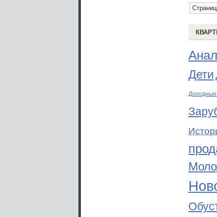
Страниц
КВАРТ
Анал
Дети
Доходные
Зару
Истор
прод
Моло
Ново
Обус