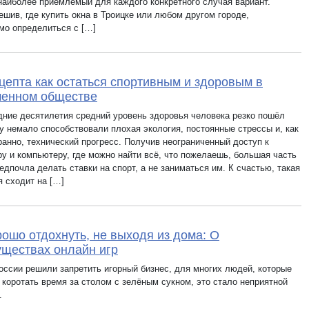
 наиболее приемлемый для каждого конкретного случая вариант.
ешив, где купить окна в Троицке или любом другом городе,
мо определиться с […]
цепта как остаться спортивным и здоровым в
менном обществе
дние десятилетия средний уровень здоровья человека резко пошёл
му немало способствовали плохая экология, постоянные стрессы и, как
ранно, технический прогресс. Получив неограниченный доступ к
ру и компьютеру, где можно найти всё, что пожелаешь, большая часть
дпочла делать ставки на спорт, а не заниматься им. К счастью, такая
я сходит на […]
рошо отдохнуть, не выходя из дома: О
ществах онлайн игр
России решили запретить игорный бизнес, для многих людей, которые
 коротать время за столом с зелёным сукном, это стало неприятной
.