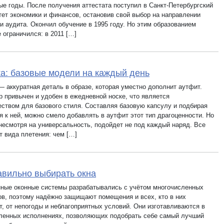
ые годы. После получения аттестата поступил в Санкт-Петербургский
тет экономики и финансов, остановив свой выбор на направлении
и аудита. Окончил обучение в 1995 году. Но этим образованием
 ограничился: в 2011 […]
а: базовые модели на каждый день
— аккуратная деталь в образе, которая уместно дополнит аутфит.
р привычен и удобен в ежедневной носке, что является
ством для базового стиля. Составляя базовую капсулу и подбирая
я к ней, можно смело добавлять в аутфит этот тип драгоценности. Но
 несмотря на универсальность, подойдет не под каждый наряд. Все
т вида плетения: чем […]
авильно выбирать окна
ные оконные системы разрабатывались с учётом многочисленных
ов, поэтому надёжно защищают помещения и всех, кто в них
т, от непогоды и неблагоприятных условий. Они изготавливаются в
ленных исполнениях, позволяющих подобрать себе самый лучший