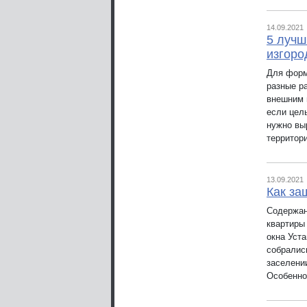
14.09.2021
5 лучш
изгоро
Для форм
разные р
внешним 
если цел
нужно вы
территор
13.09.2021
Как за
Содержан
квартиры
окна Уст
собралис
заселени
Особенно