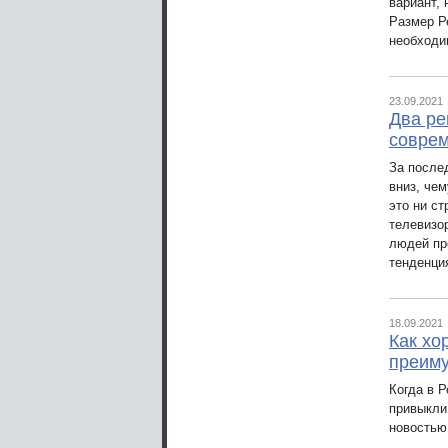
вариант,
Размер Р
необходи
23.09.2021
Два ре
совре
За после
вниз, че
это ни ст
телевизо
людей пре
тенденци
18.09.2021
Как хо
преиму
Когда в 
привыкли
новостью