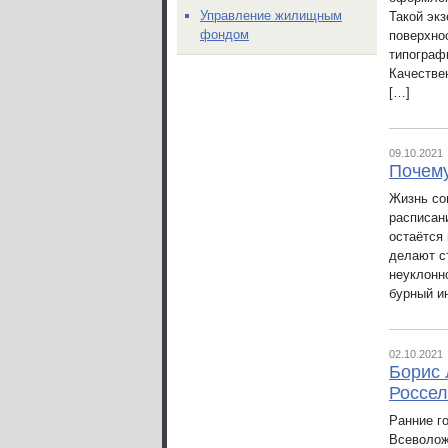
Управление жилищным
Такой экз
фондом
поверхно
типограф
Качестве
[…]
09.10.2021
Почему
Жизнь со
расписан
остаётся 
делают с
неуклонно
бурный и
02.10.2021
Борис 
Россел
Ранние г
Всеволож