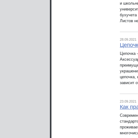
и школьн
универси
бухучета 
Листов не
28.09.2021
Цепочк
Цепочка 
Аксессуа
преимуще
украшени
цепочка,
зависит о
23.09.2021
Как пр
Современ
стандарт
проживае
многочис