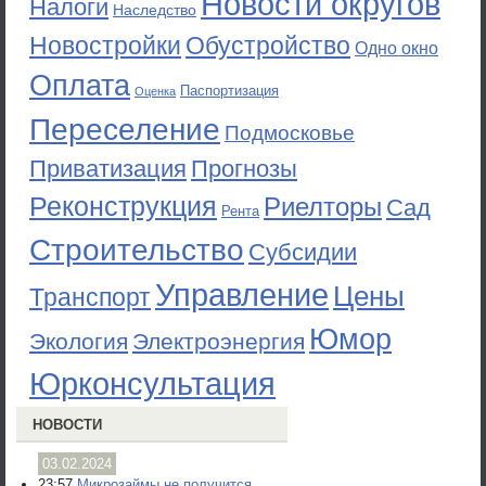
Новости округов
Налоги
Наследство
Новостройки
Обустройство
Одно окно
Оплата
Паспортизация
Оценка
Переселение
Подмосковье
Приватизация
Прогнозы
Реконструкция
Риелторы
Сад
Рента
Строительство
Субсидии
Управление
Цены
Транспорт
Юмор
Экология
Электроэнергия
Юрконсультация
НОВОСТИ
03.02.2024
23:57
Микрозаймы не получится