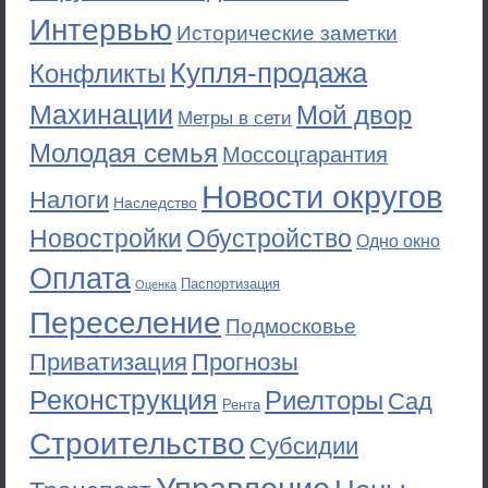
Интервью
Исторические заметки
Купля-продажа
Конфликты
Махинации
Мой двор
Метры в сети
Молодая семья
Моссоцгарантия
Новости округов
Налоги
Наследство
Новостройки
Обустройство
Одно окно
Оплата
Паспортизация
Оценка
Переселение
Подмосковье
Приватизация
Прогнозы
Реконструкция
Риелторы
Сад
Рента
Строительство
Субсидии