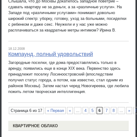
Слышала, что до Москвы докатилось западное поветрие –
сдавать квартиру не за деньги, а за «различные услуги». На
Западе под «различными услугами» понимают довольно
широкий спектр: уборку, готовку, уход за больными, посиделки
с ребенком и даже секс. Неужели и у нас уже можно
расплачиваться за квадратные метры интимом? Ирина В.
18.12.2008
Компаунд, полный удовольствий
Загородные поселки, где дома предоставлялись только в
аренду, появились еще в конце XIX века. Первенство здесь
принадлежит поселку Лосиноостровский (впоследствии
получил статус города, а потом, как известно, стал одним из
районов Москвы). Затем настал черед Новогиреева, где любила
пожить летом творческая интеллигенция.
Страница 6 из 17
« Первая
«
...
4
5
6
7
8
...
»
КВАРТИРНОЕ ОБЛАКО