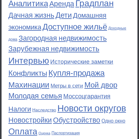
Градплан
Аналитика
Аренда
Дети
Дачная жизнь
Домашняя
Доступное жильё
экономика
Доходные
Загородная недвижимость
дома
Зарубежная недвижимость
Интервью
Исторические заметки
Купля-продажа
Конфликты
Махинации
Мой двор
Метры в сети
Молодая семья
Моссоцгарантия
Новости округов
Налоги
Наследство
Новостройки
Обустройство
Одно окно
Оплата
Паспортизация
Оценка