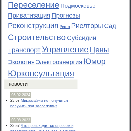
Переселение
Подмосковье
Приватизация
Прогнозы
Реконструкция
Риелторы
Сад
Рента
Строительство
Субсидии
Управление
Цены
Транспорт
Юмор
Экология
Электроэнергия
Юрконсультация
НОВОСТИ
03.02.2024
23:57
Микрозаймы не получится
получить под залог жилья
06.08.2023
23:57
Что происходит со спросом и