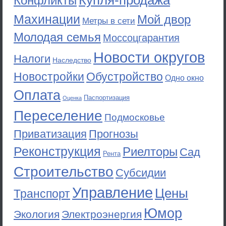
Купля-продажа
Конфликты
Махинации
Мой двор
Метры в сети
Молодая семья
Моссоцгарантия
Новости округов
Налоги
Наследство
Новостройки
Обустройство
Одно окно
Оплата
Паспортизация
Оценка
Переселение
Подмосковье
Приватизация
Прогнозы
Реконструкция
Риелторы
Сад
Рента
Строительство
Субсидии
Управление
Цены
Транспорт
Юмор
Экология
Электроэнергия