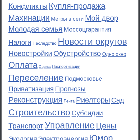
Купля-продажа
Конфликты
Махинации
Мой двор
Метры в сети
Молодая семья
Моссоцгарантия
Новости округов
Налоги
Наследство
Новостройки
Обустройство
Одно окно
Оплата
Паспортизация
Оценка
Переселение
Подмосковье
Приватизация
Прогнозы
Реконструкция
Риелторы
Сад
Рента
Строительство
Субсидии
Управление
Цены
Транспорт
Юмор
Экология
Электроэнергия