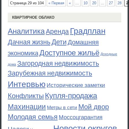
Страница 29 из 104
« Первая
«
...
10
20
...
27
28
2
КВАРТИРНОЕ ОБЛАКО
Градплан
Аналитика
Аренда
Дети
Дачная жизнь
Домашняя
Доступное жильё
экономика
Доходные
Загородная недвижимость
дома
Зарубежная недвижимость
Интервью
Исторические заметки
Купля-продажа
Конфликты
Махинации
Мой двор
Метры в сети
Молодая семья
Моссоцгарантия
Новости округов