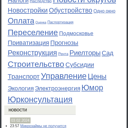
Налоги
Наследство
Новостройки
Обустройство
Одно окно
Оплата
Паспортизация
Оценка
Переселение
Подмосковье
Приватизация
Прогнозы
Реконструкция
Риелторы
Сад
Рента
Строительство
Субсидии
Управление
Цены
Транспорт
Юмор
Экология
Электроэнергия
Юрконсультация
НОВОСТИ
03.02.2024
23:57
Микрозаймы не получится