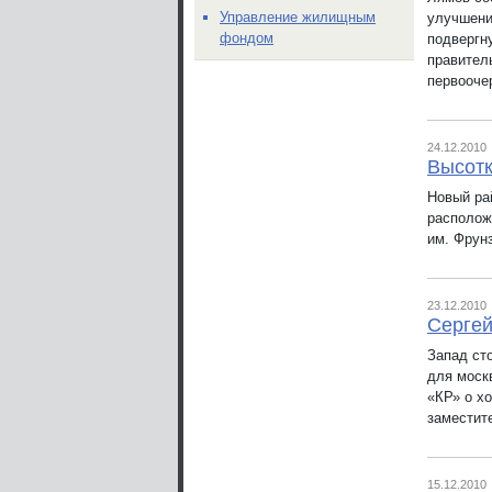
Управление жилищным
улучшени
фондом
подвергн
правител
первооче
24.12.2010
Высотк
Новый ра
располож
им. Фрун
23.12.2010
Сергей
Запад ст
для моск
«КР» о х
заместит
15.12.2010