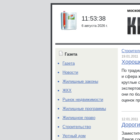
москов
11:53:38
6 августа 2026 г.
Строител
Газета
19.01.2011
Хорошо
Газета
По тради
Новости
и сфера 
Жилищные законы
круглые 
экспертов
ЖКХ
они по бо
Рынок недвижимости
оценок п
Жилищные программы
Жилищное право
12.01.2011
Дороги
Строительство
Заместит
Уютный дом
Лямов со