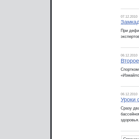
07.12.2010
Замка
При дефи
эксперто
06.12.2010
Второе
Спортком
«Измайло
06.12.2010
Уроки 
Сразу дв
бассейно
здоровья