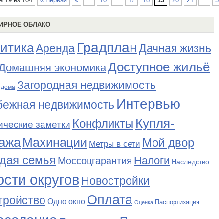
а 19 из 104
« Первая
«
...
10
...
17
18
19
20
21
...
3
ИРНОЕ ОБЛАКО
Градплан
итика
Аренда
Дачная жизнь
Доступное жильё
Домашняя экономика
Загородная недвижимость
 дома
Интервью
бежная недвижимость
Купля-
Конфликты
ические заметки
ажа
Махинации
Мой двор
Метры в сети
дая семья
Налоги
Моссоцгарантия
Наследство
сти округов
Новостройки
Оплата
тройство
Одно окно
Паспортизация
Оценка