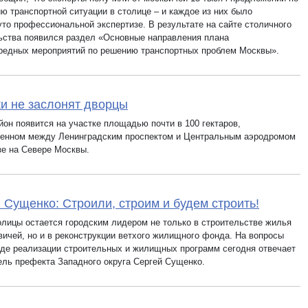
ю транспортной ситуации в столице – и каждое из них было
уто профессиональной экспертизе. В результате на сайте столичного
ьства появился раздел «Основные направления плана
редных мероприятий по решению транспортных проблем Москвы».
и не заслонят дворцы
йон появится на участке площадью почти в 100 гектаров,
енном между Ленинградским проспектом и Центральным аэродромом
зе на Севере Москвы.
 Сущенко: Строили, строим и будем строить!
олицы остается городским лидером не только в строительстве жилья
вичей, но и в реконструкции ветхого жилищного фонда. На вопросы
оде реализации строительных и жилищных программ сегодня отвечает
ель префекта Западного округа Сергей Сущенко.