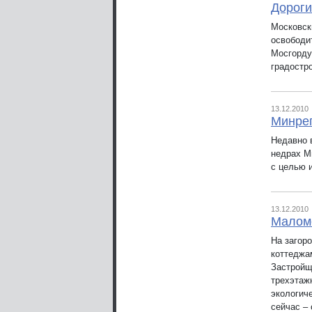
Дороги
Московск
освободи
Мосгорду
градостр
13.12.2010
Минрег
Недавно 
недрах М
с целью 
13.12.2010
Маломе
На загор
коттеджа
Застройщ
трехэтаж
экологич
сейчас –