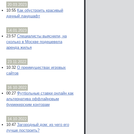
20.03.2023
10:55
Как обустроить красивый
дачный ландшафт
14.01.2023
23:57
Специалисты выяснили, на
сколько в Москве подешевела
аренда жилья
23.11.2022
10:32
О преимуществах игровых
сайтов
16.10.2022
00:27
Футбольные ставки онлайн как
альтернатива оффлайновым
букмекерским конторам
14.10.2022
10:47
Загородный дом: из чего его
лучше построить?