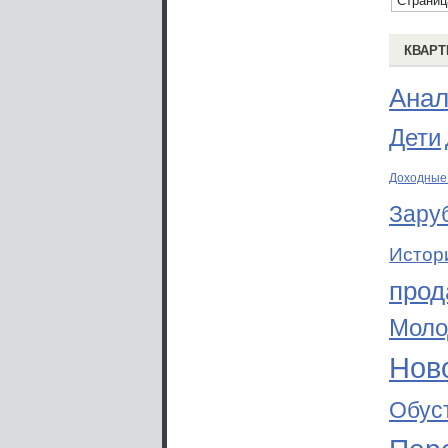
Страниц
КВАРТ
Анал
Дети
Доходные
Зару
Истор
прод
Моло
Ново
Обус