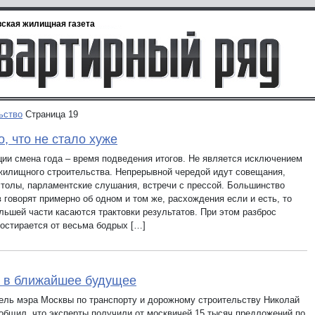
ская жилищная газета
ьство
Страница 19
, что не стало хуже
ции смена года – время подведения итогов. Не является исключением
жилищного строительства. Непрерывной чередой идут совещания,
столы, парламентские слушания, встречи с прессой. Большинство
 говорят примерно об одном и том же, расхождения если и есть, то
льшей части касаются трактовки результатов. При этом разброс
ростирается от весьма бодрых […]
 в ближайшее будущее
ель мэра Москвы по транспорту и дорожному строительству Николай
общил, что эксперты получили от москвичей 15 тысяч предложений по