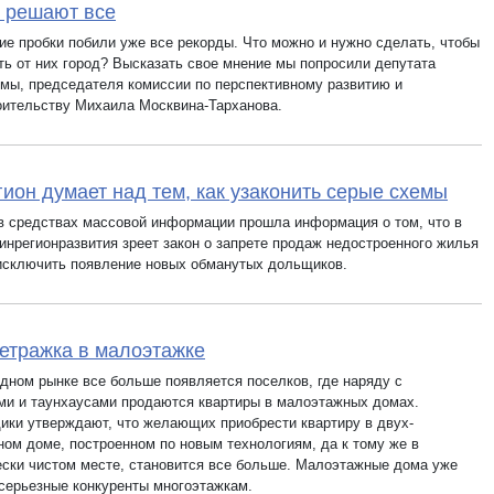
 решают все
ие пробки побили уже все рекорды. Что можно и нужно сделать, чтобы
ть от них город? Высказать свое мнение мы попросили депутата
мы, председателя комиссии по перспективному развитию и
оительству Михаила Москвина-Тарханова.
ион думает над тем, как узаконить серые схемы
в средствах массовой информации прошла информация о том, что в
инрегионразвития зреет закон о запрете продаж недостроенного жилья
исключить появление новых обманутых дольщиков.
тражка в малоэтажке
одном рынке все больше появляется поселков, где наряду с
ми и таунхаусами продаются квартиры в малоэтажных домах.
ики утверждают, что желающих приобрести квартиру в двух-
ном доме, построенном по новым технологиям, да к тому же в
ески чистом месте, становится все больше. Малоэтажные дома уже
 серьезные конкуренты многоэтажкам.