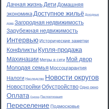
Дети
Дачная жизнь
Домашняя
Доступное жильё
экономика
Доходные
Загородная недвижимость
дома
Зарубежная недвижимость
Интервью
Исторические заметки
Купля-продажа
Конфликты
Махинации
Мой двор
Метры в сети
Молодая семья
Моссоцгарантия
Новости округов
Налоги
Наследство
Новостройки
Обустройство
Одно окно
Оплата
Паспортизация
Оценка
Переселение
Подмосковье