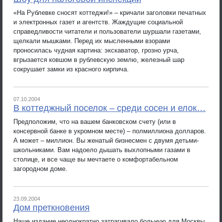
«На Рублевке сносят коттеджи!» – кричали заголовки печатных
и электронных газет и агентств. Жаждущие социальной
справедливости читатели и пользователи шуршали газетами,
щелкали мышками. Перед их мысленными взорами
проносилась чудная картина: экскаватор, грозно урча,
вгрызается ковшом в рублевскую землю, железный шар
сокрушает замки из красного кирпича.
07.10.2004
В коттеджный поселок – среди сосен и елок…
Предположим, что на вашем банковском счету (или в
консервной банке в укромном месте) – полмиллиона долларов.
А может – миллион. Вы женатый бизнесмен с двумя детьми-
школьниками. Вам надоело дышать выхлопными газами в
столице, и все чаще вы мечтаете о комфортабельном
загородном доме.
23.09.2004
Дом преткновения
Наше издание неоднократно затрагивало больную для Москвы