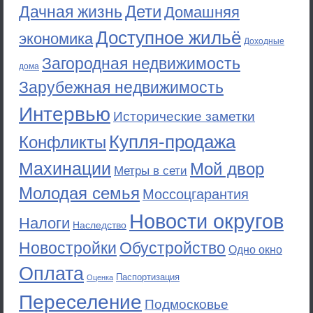
Дети
Дачная жизнь
Домашняя
Доступное жильё
экономика
Доходные
Загородная недвижимость
дома
Зарубежная недвижимость
Интервью
Исторические заметки
Купля-продажа
Конфликты
Махинации
Мой двор
Метры в сети
Молодая семья
Моссоцгарантия
Новости округов
Налоги
Наследство
Новостройки
Обустройство
Одно окно
Оплата
Паспортизация
Оценка
Переселение
Подмосковье