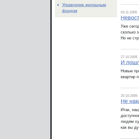
Управление жилищным
фондом
03.11.2005
Невост
Уже сего
сколько 
Но не стр
27.10.2005
И пошл
Новые пр
квартир 
20.10.2005
Не нак
Итак, наш
доступно
людям ху
как вы д