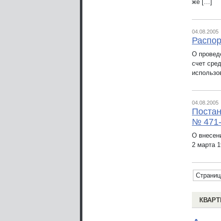
же […]
04.08.2005
Распор
О провед
счет сре
использо
04.08.2005
Постан
№ 471
О внесен
2 марта 1
Страниц
КВАРТ