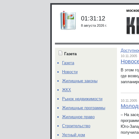
москов
01:31:12
8 августа 2026 г.
Доступно
Газета
10.11.2005
Новосе
Газета
В этом г
Новости
где возв
Жилищные законы
запланир
ЖКХ
Рынок недвижимости
10.11.2005
Молод
Жилищные программы
– На засе
Жилищное право
программ
Строительство
Юго-Запа
получила.
Уютный дом