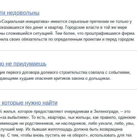
ти недовольны
«Социальная инициатива» имеются серьезные претензии не только у
оказавшихся без денег и квартир. Городские власти в той же мере
ны сложившейся ситуацией. Тем более, что проштрафившаяся фирма
нила своих обязательств по определенным проектам и перед городом.
но не придумаешь
ция первого договора долевого строительства совпала с событиями,
дающими худшие опасения критиков закона о дольщиках.
 которые нужно найти
% жилья, которое предоставляют очередникам в Зеленограде, – это
«за выбытием». То есть, квартиры, чьи жильцы, как правило, одинокие
 имеющие ни родственников, ни наследников, либо уехали, либо, увы,
 лучший мир. Их бывшая жилплощадь должна быть возвращена
ву. С тем, чтобы вновь пустить ее «в оборот», использовать для тех