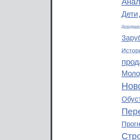
Анал
Дети
Доходные
Зару
Истор
прод
Моло
Ново
Обус
Пер
Прог
Стр