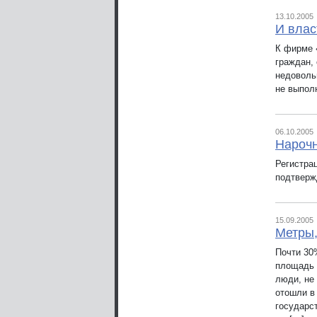
13.10.2005
И влас
К фирме 
граждан, 
недоволь
не выпол
06.10.2005
Нароч
Регистра
подтверж
15.09.2005
Метры,
Почти 30
площадь 
люди, не
отошли в
государст