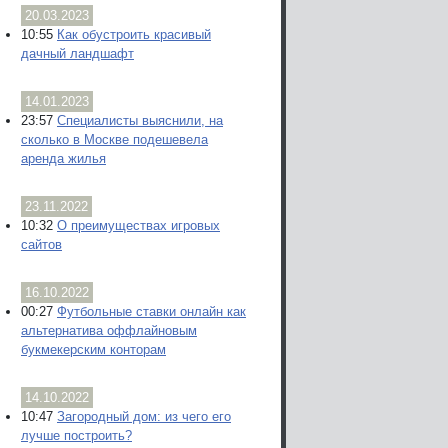
20.03.2023
10:55
Как обустроить красивый
дачный ландшафт
14.01.2023
23:57
Специалисты выяснили, на
сколько в Москве подешевела
аренда жилья
23.11.2022
10:32
О преимуществах игровых
сайтов
16.10.2022
00:27
Футбольные ставки онлайн как
альтернатива оффлайновым
букмекерским конторам
14.10.2022
10:47
Загородный дом: из чего его
лучше построить?