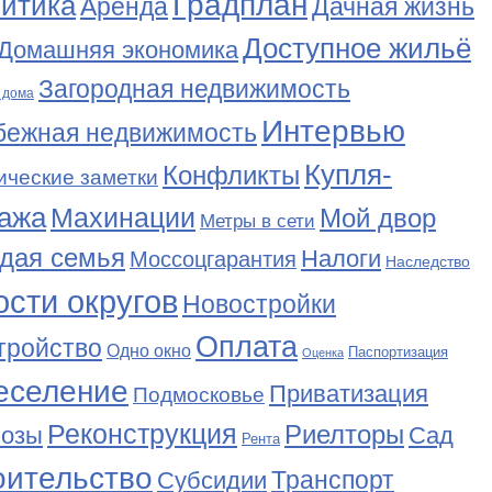
Градплан
итика
Аренда
Дачная жизнь
Доступное жильё
Домашняя экономика
Загородная недвижимость
 дома
Интервью
бежная недвижимость
Купля-
Конфликты
ические заметки
ажа
Махинации
Мой двор
Метры в сети
дая семья
Налоги
Моссоцгарантия
Наследство
сти округов
Новостройки
Оплата
тройство
Одно окно
Паспортизация
Оценка
еселение
Приватизация
Подмосковье
Реконструкция
Риелторы
Сад
нозы
Рента
оительство
Транспорт
Субсидии