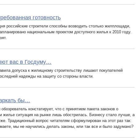
ребованная готовность
дня российские строители способны возводить столько жилплощади,
запланировано национальным проектом доступного жилья к 2010 году.
оят.
ют вас в Госдуму…
авила допуска к жилищному строительству лишают покупателей
последней надежды на защиту со стороны власти.
аркать бы…
 обозреватель констатирует, что с принятием пакета законов о
м жилье ситуация на рынке лишь обострилась. Бизнесу стало лучше, а
же. Традиционный вопрос читателям сформулирован на этот раз так:
умаете, мы не научились делать законы, или так все и было задумано?