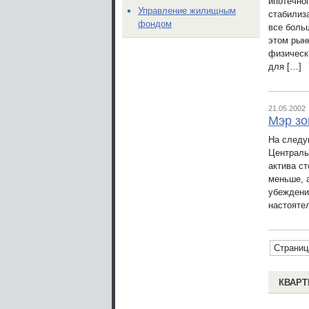
ипотечно
Управление жилищным
стабилиз
фондом
все боль
этом рын
физическ
для […]
21.05.2002
Мэр зо
На следу
Централь
актива с
меньше, 
убеждени
настояте
Страниц
КВАРТ