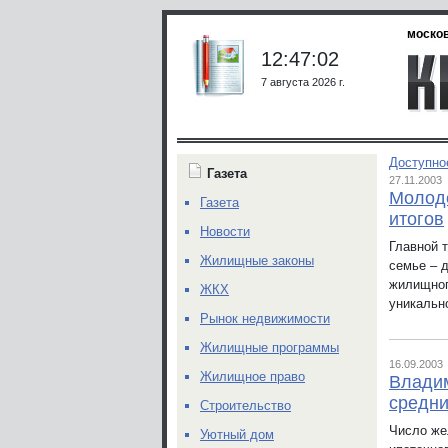
москов
12:47:02
7 августа 2026 г.
Доступно
Газета
27.11.2003
Молоде
Газета
итогов
Новости
Главной 
Жилищные законы
семье – 
жилищног
ЖКХ
уникальн
Рынок недвижимости
Жилищные программы
16.09.2003
Жилищное право
Владим
средни
Строительство
Число же
Уютный дом