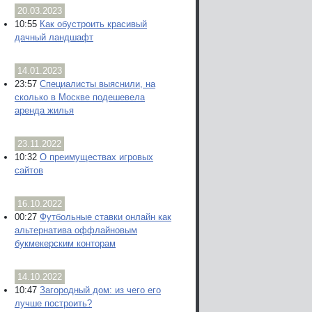
20.03.2023
10:55
Как обустроить красивый
дачный ландшафт
14.01.2023
23:57
Специалисты выяснили, на
сколько в Москве подешевела
аренда жилья
23.11.2022
10:32
О преимуществах игровых
сайтов
16.10.2022
00:27
Футбольные ставки онлайн как
альтернатива оффлайновым
букмекерским конторам
14.10.2022
10:47
Загородный дом: из чего его
лучше построить?