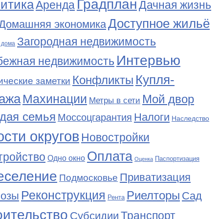
Градплан
итика
Аренда
Дачная жизнь
Доступное жильё
Домашняя экономика
Загородная недвижимость
 дома
Интервью
бежная недвижимость
Купля-
Конфликты
ические заметки
ажа
Махинации
Мой двор
Метры в сети
дая семья
Налоги
Моссоцгарантия
Наследство
сти округов
Новостройки
Оплата
тройство
Одно окно
Паспортизация
Оценка
еселение
Приватизация
Подмосковье
Реконструкция
Риелторы
Сад
нозы
Рента
оительство
Транспорт
Субсидии