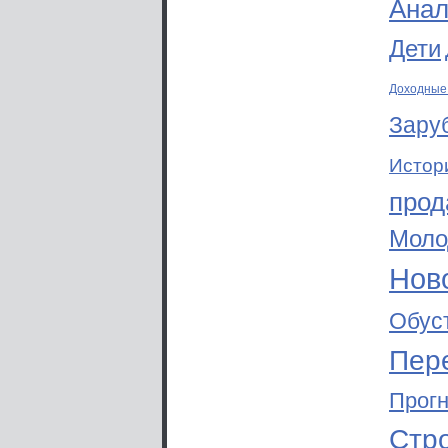
Анал
Дети
Доходные
Зару
Истор
прод
Моло
Ново
Обус
Пер
Прог
Стр