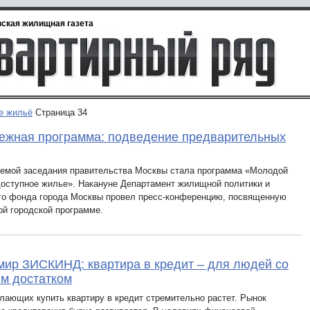
ская жилищная газета
е жильё
Страница 34
жная программа: подведение предварительных
темой заседания правительства Москвы стала программа «Молодой
доступное жилье». Накануне Департамент жилищной политики и
о фонда города Москвы провел пресс-конференцию, посвященную
ой городской программе.
ир ЗИСКИНД: квартира в кредит – для людей со
м достатком
лающих купить квартиру в кредит стремительно растет. Рынок