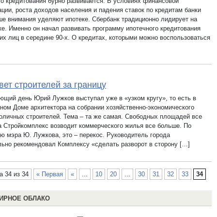
го кредитования бурно развивается. В условиях финансовой
ации, роста доходов населения и падения ставок по кредитам банки
ше внимания уделяют ипотеке. Сбербанк традиционно лидирует на
ке. Именно он начал развивать программу ипотечного кредитования
их лиц в середине 90-х. О кредитах, которыми можно воспользоваться
вет строителей за границу
ющий день Юрий Лужков выступал уже в «узком кругу», то есть в
ном Доме архитектора на собрании хозяйственно-экономического
толичных строителей. Тема – та же самая. Свободных площадей все
а Стройкомплекс возводит коммерческого жилья все больше. По
ю мэра Ю. Лужкова, это – перекос. Руководитель города
льно рекомендовал Комплексу «сделать разворот в сторону […]
а 34 из 34
« Первая
«
...
10
20
...
30
31
32
33
34
ИРНОЕ ОБЛАКО