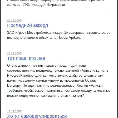
занимает 79% площади Некрасовки.
20.12.2007
Последний аккорд
ЗАО «Трест Мосстроймеханизация-1» завершает строительство
последнего жилого объекта на Новом Арбате.
20.12.2007
Тот прав, кто лев
Очень давно – лет пятнадцать назад – один наш
соотечественник, владелец приснопамятной «Алисы», купил в
Рио-де-Жанейро один кв. метр земли, дабы установить там
памятник самому симпатичному из мошенников Остапу
Бендеру. Но идея так и не реализовалась. Хозяин «Алисы»
требовал, чтобы вокруг памятника поставили ограду, а местные
власти недоуменно пожимали плечами: зачем?
13.12.2007
Хотят саморегулироваться