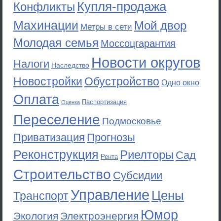
Купля-продажа
Конфликты
Махинации
Мой двор
Метры в сети
Молодая семья
Моссоцгарантия
Новости округов
Налоги
Наследство
Новостройки
Обустройство
Одно окно
Оплата
Паспортизация
Оценка
Переселение
Подмосковье
Приватизация
Прогнозы
Реконструкция
Риелторы
Сад
Рента
Строительство
Субсидии
Управление
Цены
Транспорт
Юмор
Экология
Электроэнергия