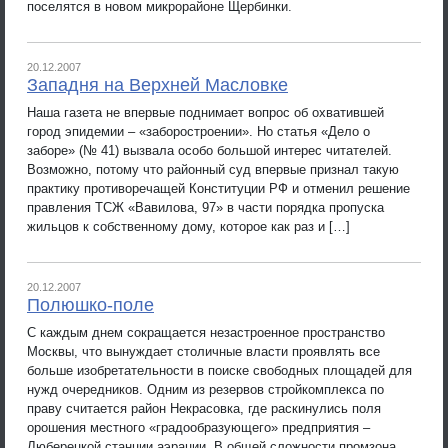
поселятся в новом микрорайоне Щербинки.
20.12.2007
Западня на Верхней Масловке
Наша газета не впервые поднимает вопрос об охватившей
город эпидемии – «заборостроении». Но статья «Дело о
заборе» (№ 41) вызвала особо большой интерес читателей.
Возможно, потому что районный суд впервые признал такую
практику противоречащей Конституции РФ и отменил решение
правления ТСЖ «Вавилова, 97» в части порядка пропуска
жильцов к собственному дому, которое как раз и […]
20.12.2007
Полюшко-поле
С каждым днем сокращается незастроенное пространство
Москвы, что вынуждает столичные власти проявлять все
больше изобретательности в поиске свободных площадей для
нужд очередников. Одним из резервов стройкомплекса по
праву считается район Некрасовка, где раскинулись поля
орошения местного «градообразующего» предприятия –
Люберецкой станции аэрации. В общей сложности промзона