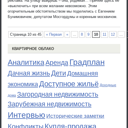
реклама. На улицу выйдешь – она, родимая… Причем здесь ее
«выключить» при всем желании невозможно. Этим
огорчительным обстоятельством мы поделились с Евгением
Бунимовичем, депутатом Мосгордумы и коренным москвичом.
Страница 10 из 45
« Первая
«
...
8
9
10
11
12
...
КВАРТИРНОЕ ОБЛАКО
Градплан
Аналитика
Аренда
Дети
Дачная жизнь
Домашняя
Доступное жильё
экономика
Доходные
Загородная недвижимость
дома
Зарубежная недвижимость
Интервью
Исторические заметки
Купля-продажа
Конфликты