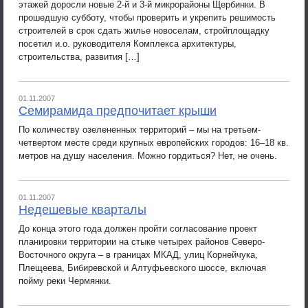
этажей доросли новые 2-й и 3-й микрорайоны Щербинки. В
прошедшую субботу, чтобы проверить и укрепить решимость
строителей в срок сдать жилье новоселам, стройплощадку
посетил и.о. руководителя Комплекса архитектуры,
строительства, развития […]
01.11.2007
Семирамида предпочитает крыши
По количеству озелененных территорий – мы на третьем-
четвертом месте среди крупных европейских городов: 16–18 кв.
метров на душу населения. Можно гордиться? Нет, не очень.
01.11.2007
Недешевые кварталы
До конца этого года должен пройти согласование проект
планировки территории на стыке четырех районов Северо-
Восточного округа – в границах МКАД, улиц Корнейчука,
Плещеева, Бибиревской и Алтуфьевского шоссе, включая
пойму реки Чермянки.