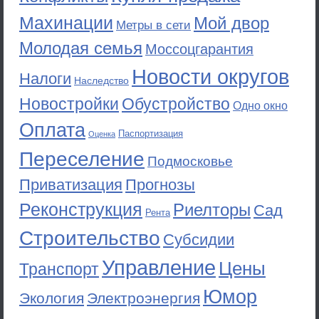
Махинации
Мой двор
Метры в сети
Молодая семья
Моссоцгарантия
Новости округов
Налоги
Наследство
Новостройки
Обустройство
Одно окно
Оплата
Паспортизация
Оценка
Переселение
Подмосковье
Приватизация
Прогнозы
Реконструкция
Риелторы
Сад
Рента
Строительство
Субсидии
Управление
Цены
Транспорт
Юмор
Экология
Электроэнергия