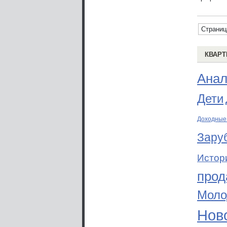
Страниц
КВАРТ
Анал
Дети
Доходные
Зару
Истор
прод
Моло
Ново