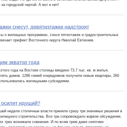
 за городской чертой. А вот и нет!
ажки снесут, девятиэтажки надстроят
сы о жилищных программах, сносе пятиэтажек и градостроительных
твечает префект Восточного округа Николай Евтихиев
им экватор года
этого года на Востоке столицы введено 73,7 тыс. кв. м жилья,
 пять домов. 1286 семей очередников получили новые квартиры, 260
спользовались жилищными субсидиями.
 осилит идущий?
шей неделе столичные власти приняли сразу три значимых решения в
жилищного строительства. Все три сопровождало жаркое обсуждение,
ех трех возникали сомнения. И по всем трем даже скептики