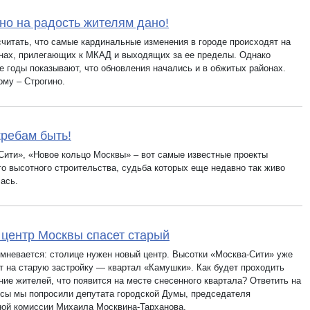
но на радость жителям дано!
считать, что самые кардинальные изменения в городе происходят на
инах, прилегающих к МКАД и выходящих за ее пределы. Однако
е годы показывают, что обновления начались и в обжитых районах.
ому – Строгино.
ребам быть!
Сити», «Новое кольцо Москвы» – вот самые известные проекты
го высотного строительства, судьба которых еще недавно так живо
ась.
центр Москвы спасет старый
омневается: столице нужен новый центр. Высотки «Москва-Сити» уже
т на старую застройку — квартал «Камушки». Как будет проходить
ние жителей, что появится на месте снесенного квартала? Ответить на
осы мы попросили депутата городской Думы, председателя
ой комиссии Михаила Москвина-Тарханова.