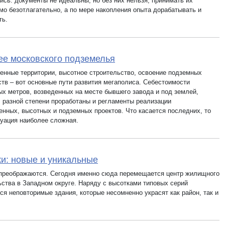
ись: документы не идеальны, но без них нельзя, принимать их
мо безотлагательно, а по мере накопления опыта дорабатывать и
ть.
е московского подземелья
нные территории, высотное строительство, освоение подземных
ств – вот основные пути развития мегаполиса. Себестоимости
ых метров, возведенных на месте бывшего завода и под землей,
В разной степени проработаны и регламенты реализации
нных, высотных и подземных проектов. Что касается последних, то
туация наиболее сложная.
и: новые и уникальные
преображаются. Сегодня именно сюда перемещается центр жилищного
ьства в Западном округе. Наряду с высотками типовых серий
ся неповторимые здания, которые несомненно украсят как район, так и