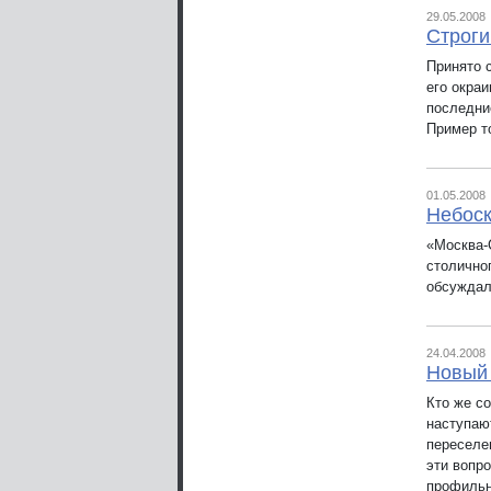
29.05.2008
Строги
Принято 
его окра
последни
Пример т
01.05.2008
Небоск
«Москва-
столично
обсуждал
24.04.2008
Новый 
Кто же с
наступаю
переселе
эти вопр
профильн