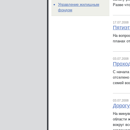
Управление жилищным
Разве что
фондом
17.07.2008
Пятиэт
На вопро
планах о
03.07.2008
Проход
С начала 
отселено
семей во
03.07.2008
Дорогу
На минув
области 
вокруг вс