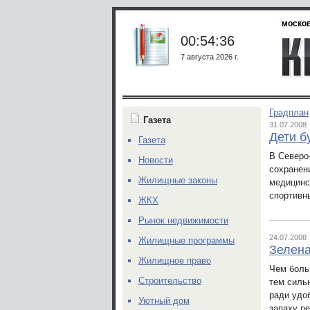
москов
00:54:36
7 августа 2026 г.
Градплан
Газета
31.07.2008
Дети б
Газета
В Северо
Новости
сохранен
Жилищные законы
медицинс
спортивн
ЖКХ
Рынок недвижимости
24.07.2008
Жилищные программы
Зелена
Жилищное право
Чем боль
Строительство
тем силь
ради удо
Уютный дом
запаху р