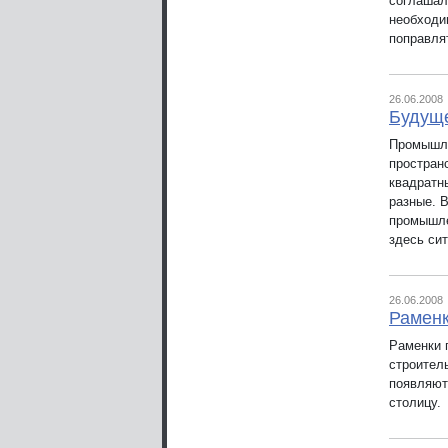
соглашал
необходи
поправля
26.06.2008
Будуще
Промышле
простран
квадратн
разные. 
промышле
здесь си
26.06.2008
Раменк
Раменки 
строител
появляют
столицу.