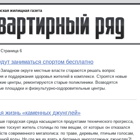
ская жилищная газета
Страница 6
удут заниматься спортом бесплатно
-Западном округе местные власти стараются решать вопрос
ия и поддержания здоровья жителей в комплексе. Строятся новые
кие центры, ремонтируются старые поликлиники. Возводятся
ые площадки и физкультурно-оздоровительные центры.
я жизнь «каменных джунглей»
ше городская среда насыщается продуктами технического прогресса,
нее тоскует житель столицы по тем вещам, от которых он отказался
бств современного мегаполиса: по траве, деревьям, птичьим голосам,
ечной воды. Но где же их взять в бетонных многоэтажных джунглях?!