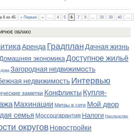
а 6 из 45
« Первая
«
...
4
5
6
7
8
...
20
30
40
...
ИРНОЕ ОБЛАКО
Градплан
итика
Аренда
Дачная жизнь
Доступное жильё
Домашняя экономика
Загородная недвижимость
 дома
Интервью
бежная недвижимость
Купля-
Конфликты
ические заметки
ажа
Махинации
Мой двор
Метры в сети
дая семья
Налоги
Моссоцгарантия
Наследство
сти округов
Новостройки