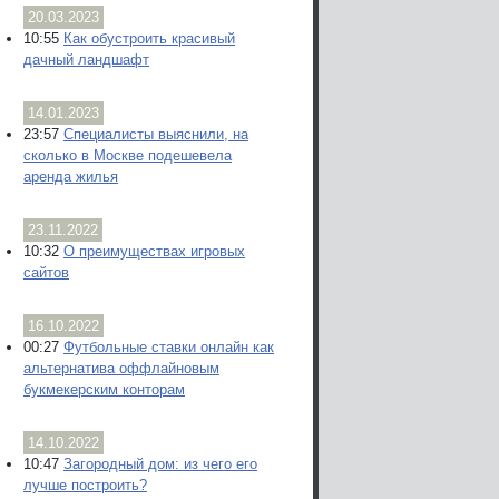
20.03.2023
10:55
Как обустроить красивый
дачный ландшафт
14.01.2023
23:57
Специалисты выяснили, на
сколько в Москве подешевела
аренда жилья
23.11.2022
10:32
О преимуществах игровых
сайтов
16.10.2022
00:27
Футбольные ставки онлайн как
альтернатива оффлайновым
букмекерским конторам
14.10.2022
10:47
Загородный дом: из чего его
лучше построить?