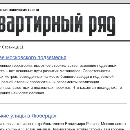
ская жилищная газета
т
Страница 11
е московского подземелья
нные территории, высотное строительство, освоение подземных
ств – вот основные пути развития мегаполиса. Себестоимости
ых метров, возведенных на месте бывшего завода и под землей,
В разной степени проработаны и регламенты реализации
нных, высотных и подземных проектов. Что касается последних, то
туация наиболее сложная.
кие улицы в Люберцах
м главы столичного стройкомплекса Владимира Ресина, Москва может
ать крупные участки земли в Подмосковье, чтобы строить там города-