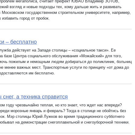
проблем мегаполиса, считает префект ЮВАО Владимир ЗОТОВ,
ежий взгляд и новые подходы тех, кому дальше жить и развивать
В Московском государственном строительном университете, например,
к избавить город от пробок.
си – бесплатно
лужба действует на Западе столицы – «социальное такси». Ее
на базе Центра социального обслуживания «Можайский» для того,
мочь пожилым и немощным людям добираться до поликлиник, больниц
 не менее важных мест. Транспортные услуги по принципу «от дома до
едоставляются им бесплатно.
 снег, а техника справится
ом году чрезвычайно теплая, но кто знает, что ждет нас впереди?
ереди морозные январь и февраль? Тогда в столице не обойтись без
лок. Мэр столицы Юрий Лужков во время традиционного субботнего
побывал на демонстрации снегоплавильной и снегоуборочной техники.