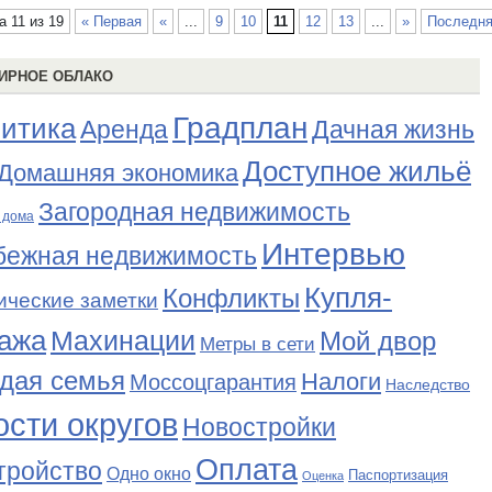
а 11 из 19
« Первая
«
...
9
10
11
12
13
...
»
Последня
ИРНОЕ ОБЛАКО
Градплан
итика
Аренда
Дачная жизнь
Доступное жильё
Домашняя экономика
Загородная недвижимость
 дома
Интервью
бежная недвижимость
Купля-
Конфликты
ические заметки
ажа
Махинации
Мой двор
Метры в сети
дая семья
Налоги
Моссоцгарантия
Наследство
сти округов
Новостройки
Оплата
тройство
Одно окно
Паспортизация
Оценка