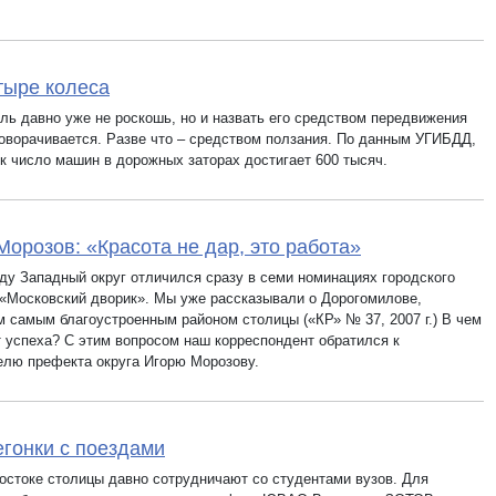
тыре колеса
ль давно уже не роскошь, но и назвать его средством передвижения
поворачивается. Разве что – средством ползания. По данным УГИБДД,
ик число машин в дорожных заторах достигает 600 тысяч.
Морозов: «Красота не дар, это работа»
оду Западный округ отличился сразу в семи номинациях городского
 «Московский дворик». Мы уже рассказывали о Дорогомилове,
м самым благоустроенным районом столицы («КР» № 37, 2007 г.) В чем
т успеха? С этим вопросом наш корреспондент обратился к
елю префекта округа Игорю Морозову.
гонки с поездами
остоке столицы давно сотрудничают со студентами вузов. Для