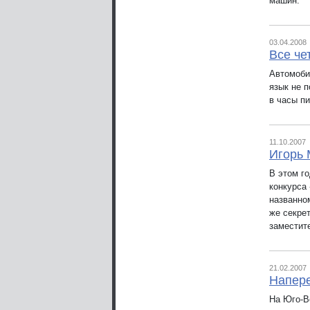
машин.
03.04.2008
Все че
Автомоби
язык не 
в часы п
11.10.2007
Игорь 
В этом г
конкурса
названно
же секре
заместит
21.02.2007
Напере
На Юго-В