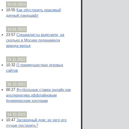
20.03.2023
10:55
Как обустроить красивый
дачный ландшафт
14.01.2023
23:57
Специалисты выяснили, на
сколько в Москве подешевела
аренда жилья
23.11.2022
10:32
О преимуществах игровых
сайтов
16.10.2022
00:27
Футбольные ставки онлайн как
альтернатива оффлайновым
букмекерским конторам
14.10.2022
10:47
Загородный дом: из чего его
лучше построить?