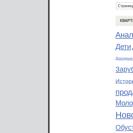
Страниц
КВАРТ
Анал
Дети
Доходные
Зару
Истор
прод
Моло
Ново
Обус