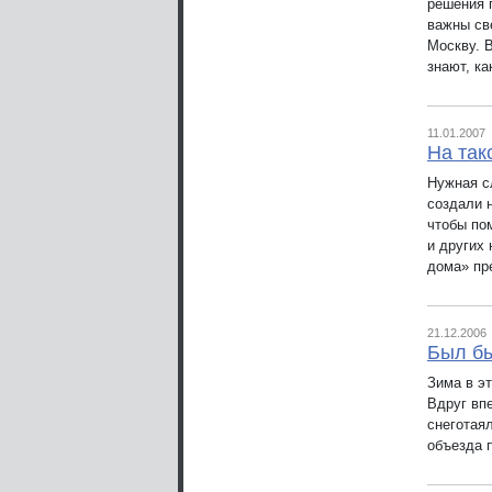
решения 
важны св
Москву. 
знают, ка
11.01.2007
На так
Нужная с
создали 
чтобы по
и других
дома» пр
21.12.2006
Был бы
Зима в эт
Вдруг вп
снеготая
объезда 