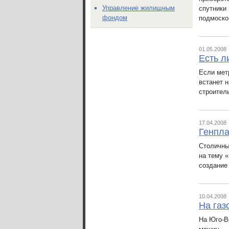
Управление жилищным
спутники
фондом
подмоско
01.05.2008
Есть л
Если мет
встанет 
строител
17.04.2008
Генпла
Столичны
на тему 
создание
10.04.2008
На газ
На Юго-В