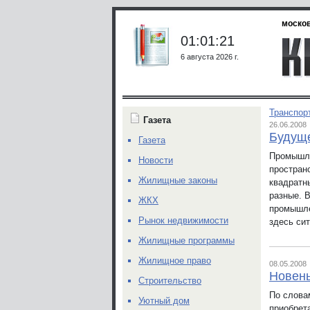
москов
01:01:21
6 августа 2026 г.
Транспор
Газета
26.06.2008
Будуще
Газета
Промышле
Новости
простран
Жилищные законы
квадратн
разные. 
ЖКХ
промышле
Рынок недвижимости
здесь си
Жилищные программы
Жилищное право
08.05.2008
Новень
Строительство
По слова
Уютный дом
приобрет