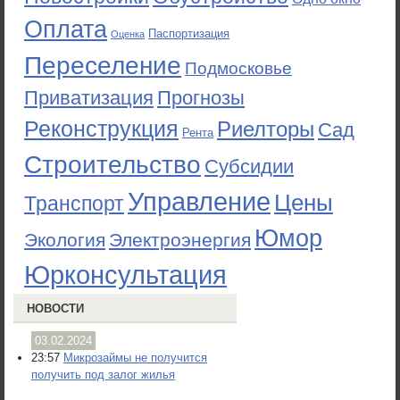
Оплата
Паспортизация
Оценка
Переселение
Подмосковье
Приватизация
Прогнозы
Реконструкция
Риелторы
Сад
Рента
Строительство
Субсидии
Управление
Цены
Транспорт
Юмор
Экология
Электроэнергия
Юрконсультация
НОВОСТИ
03.02.2024
23:57
Микрозаймы не получится
получить под залог жилья