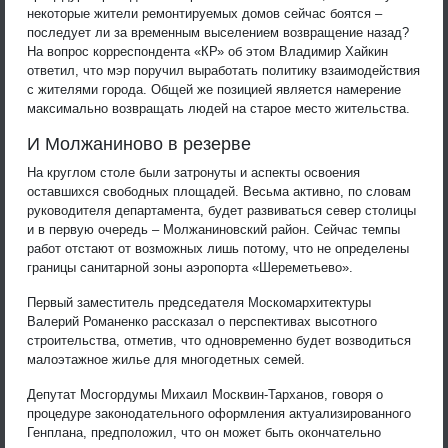
некоторые жители ремонтируемых домов сейчас боятся –
последует ли за временным выселением возвращение назад?
На вопрос корреспондента «КР» об этом Владимир Хайкин
ответил, что мэр поручил выработать политику взаимодействия
с жителями города. Общей же позицией является намерение
максимально возвращать людей на старое место жительства.
И Молжаниново в резерве
На круглом столе были затронуты и аспекты освоения
оставшихся свободных площадей. Весьма активно, по словам
руководителя департамента, будет развиваться север столицы
и в первую очередь – Молжаниновский район. Сейчас темпы
работ отстают от возможных лишь потому, что не определены
границы санитарной зоны аэропорта «Шереметьево».
Первый заместитель председателя Москомархитектуры
Валерий Романенко рассказал о перспективах высотного
строительства, отметив, что одновременно будет возводиться
малоэтажное жилье для многодетных семей.
Депутат Мосгордумы Михаил Москвин-Тарханов, говоря о
процедуре законодательного оформления актуализированного
Генплана, предположил, что он может быть окончательно