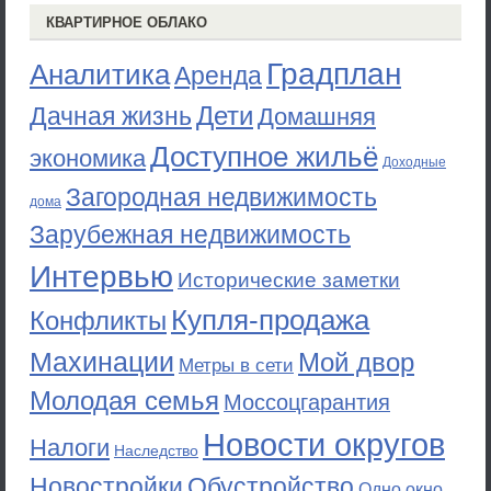
КВАРТИРНОЕ ОБЛАКО
Градплан
Аналитика
Аренда
Дети
Дачная жизнь
Домашняя
Доступное жильё
экономика
Доходные
Загородная недвижимость
дома
Зарубежная недвижимость
Интервью
Исторические заметки
Купля-продажа
Конфликты
Махинации
Мой двор
Метры в сети
Молодая семья
Моссоцгарантия
Новости округов
Налоги
Наследство
Новостройки
Обустройство
Одно окно