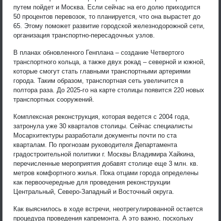
путем пойдет и Москва. Если сейчас на его долю приходится
50 процентов перевозок, то планируется, что она вырастет до
65. Этому поможет развитие городской железнодорожной сети,
организация транспортно-пересадочных узлов.
В планах обновленного Генплана – создание Четвертого
транспортного кольца, а также двух рокад – северной и южной,
которые смогут стать главными транспортными артериями
города. Таким образом, транспортная сеть увеличится в
полтора раза. До 2025-го на карте столицы появится 220 новых
транспортных сооружений.
Комплексная реконструкция, которая ведется с 2004 года,
затронула уже 30 кварталов столицы. Сейчас специалисты
Мосархитектуры разработали документы почти по ста
кварталам. По прогнозам руководителя Департамента
градостроительной политики г. Москвы Владимира Хайкина,
перечисленные мероприятия добавят столице еще 3 млн. кв.
метров комфортного жилья. Пока отцами города определены
как первоочередные для проведения реконструкции
Центральный, Северо-Западный и Восточный округа.
Как выяснилось в ходе встречи, неотрегулированной остается
процедура проведения капремонта. А это важно, поскольку