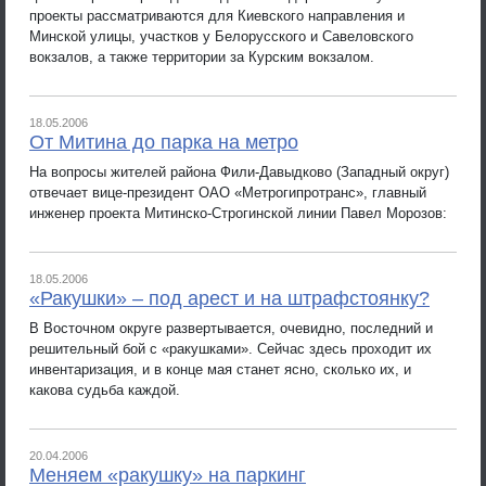
проекты рассматриваются для Киевского направления и
Минской улицы, участков у Белорусского и Савеловского
вокзалов, а также территории за Курским вокзалом.
18.05.2006
От Митина до парка на метро
На вопросы жителей района Фили-Давыдково (Западный округ)
отвечает вице-президент ОАО «Метрогипротранс», главный
инженер проекта Митинско-Строгинской линии Павел Морозов:
18.05.2006
«Ракушки» – под арест и на штрафстоянку?
В Восточном округе развертывается, очевидно, последний и
решительный бой с «ракушками». Сейчас здесь проходит их
инвентаризация, и в конце мая станет ясно, сколько их, и
какова судьба каждой.
20.04.2006
Меняем «ракушку» на паркинг