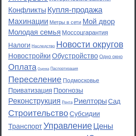
Купля-продажа
Конфликты
Махинации
Мой двор
Метры в сети
Молодая семья
Моссоцгарантия
Новости округов
Налоги
Наследство
Новостройки
Обустройство
Одно окно
Оплата
Паспортизация
Оценка
Переселение
Подмосковье
Приватизация
Прогнозы
Реконструкция
Риелторы
Сад
Рента
Строительство
Субсидии
Управление
Цены
Транспорт