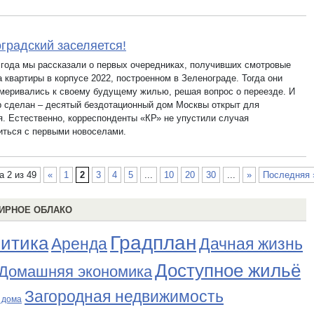
градский заселяется!
 года мы рассказали о первых очередниках, получивших смотровые
 квартиры в корпусе 2022, построенном в Зеленограде. Тогда они
меривались к своему будущему жилью, решая вопрос о переезде. И
р сделан – десятый бездотационный дом Москвы открыт для
я. Естественно, корреспонденты «КР» не упустили случая
иться с первыми новоселами.
а 2 из 49
«
1
2
3
4
5
...
10
20
30
...
»
Последняя 
ИРНОЕ ОБЛАКО
Градплан
итика
Аренда
Дачная жизнь
Доступное жильё
Домашняя экономика
Загородная недвижимость
 дома