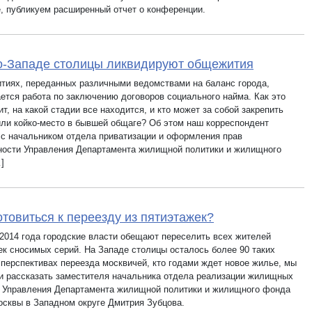
е, публикуем расширенный отчет о конференции.
о-Западе столицы ликвидируют общежития
тиях, переданных различными ведомствами на баланс города,
ется работа по заключению договоров социального найма. Как это
т, на какой стадии все находится, и кто может за собой закрепить
или койко-место в бывшей общаге? Об этом наш корреспондент
 с начальником отдела приватизации и оформления прав
ности Управления Департамента жилищной политики и жилищного
]
отовиться к переезду из пятиэтажек?
 2014 года городские власти обещают переселить всех жителей
ек сносимых серий. На Западе столицы осталось более 90 таких
 перспективах переезда москвичей, кто годами ждет новое жилье, мы
и рассказать заместителя начальника отдела реализации жилищных
 Управления Департамента жилищной политики и жилищного фонда
осквы в Западном округе Дмитрия Зубцова.