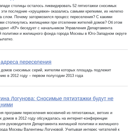
ападе столицы осталось ликвидировать 52 пятиэтажки сносимых
о эти последние «хрущевки» оказались самыми крепкими, их нелегко
на слом. Почему затормозился процесс переселения? С какими
ми столкнулись жилищники при отселении жителей домов? Об этом
ндент «КР» беседует с начальником Управления Департамента
 политики и жилищного фонда города Москвы в Юго-Западном округе
ылатко.
адреса переселения
 домов сносимых серий, жителям которых площадь подлежит
ию в 2012 году – первом полугодии 2013 года
ина Логунова: Сносимые пятиэтажки будут не
дними
ия программ переселения москвичей из пятиэтажных, ветхих и
х домов в 2012 году обсуждалась на интернет-конференции
еля руководителя Департамента жилищной политики и жилищного
рода Москвы Валентины Логуновой. Учитывая интерес читателей к