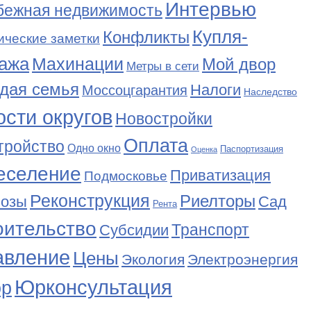
Интервью
бежная недвижимость
Купля-
Конфликты
ические заметки
ажа
Махинации
Мой двор
Метры в сети
дая семья
Налоги
Моссоцгарантия
Наследство
сти округов
Новостройки
Оплата
тройство
Одно окно
Паспортизация
Оценка
еселение
Приватизация
Подмосковье
Реконструкция
Риелторы
Сад
нозы
Рента
оительство
Транспорт
Субсидии
авление
Цены
Экология
Электроэнергия
Юрконсультация
р