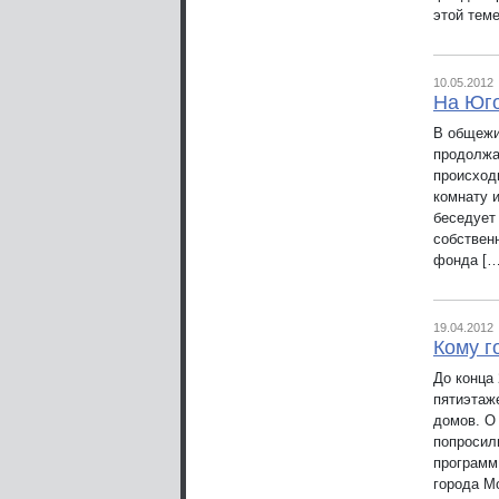
этой тем
10.05.2012
На Юг
В общежи
продолжа
происходи
комнату 
беседует
собствен
фонда […
19.04.2012
Кому г
До конца
пятиэтаж
домов. О
попросил
программ
города М