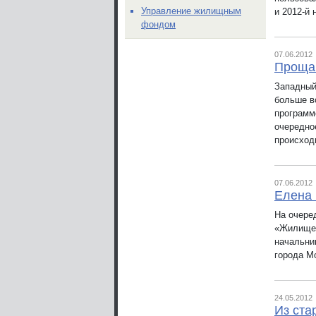
Управление жилищным
и 2012-й 
фондом
07.06.2012
Прощан
Западный
больше в
программ
очередное
происход
07.06.2012
Елена 
На очере
«Жилище»
начальни
города М
24.05.2012
Из ста