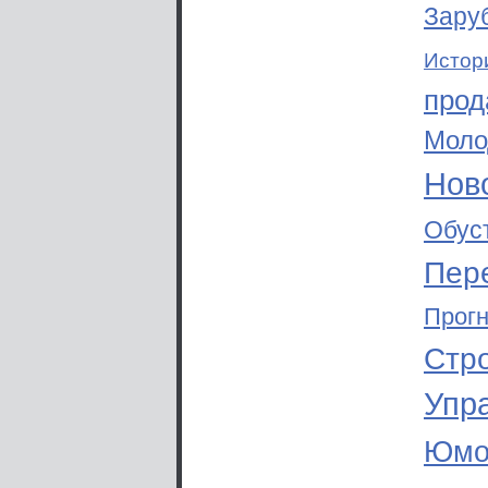
Зару
Истор
прод
Моло
Ново
Обус
Пер
Прог
Стр
Упр
Юмо