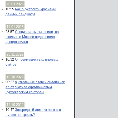
20.03.2023
10:55
Как обустроить красивый
дачный ландшафт
14.01.2023
23:57
Специалисты выяснили, на
сколько в Москве подешевела
аренда жилья
23.11.2022
10:32
О преимуществах игровых
сайтов
16.10.2022
00:27
Футбольные ставки онлайн как
альтернатива оффлайновым
букмекерским конторам
14.10.2022
10:47
Загородный дом: из чего его
лучше построить?