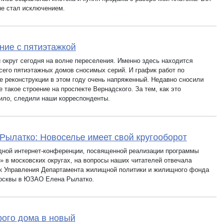
не стал исключением.
ие с пятиэтажкой
 округ сегодня на волне переселения. Именно здесь находится
сего пятиэтажных домов сносимых серий. И график работ по
е реконструкции в этом году очень напряженный. Недавно сносили
 такое строение на проспекте Вернадского. За тем, как это
ило, следили наши корреспонденты.
Рылатко: Новоселье имеет свой кругооборот
дной интернет-конференции, посвященной реализации программы
 в московских округах, на вопросы наших читателей отвечала
к Управления Департамента жилищной политики и жилищного фонда
осквы в ЮЗАО Елена Рылатко.
рого дома в новый