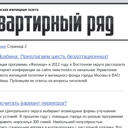
ская жилищная газета
ние
Страница 2
Бабина: Предлагаем шесть бездотационных!
ации программы «Жилище» в 2012 году в Восточном округе рассказала
нтернет-конференции на сайте www.moskv.ru начальник Управления
ента жилищной политики и жилищного фонда города Москвы в ВАО
бина. Публикуем ее ответы на вопросы читателей.
осчитать вариант переезда?
ки Центрального округа выбирают возмездные формы улучшения
 условий. В прошлом году с помощью города по разным программам
править новоселье 300 семей. Наибольшей популярностью
лись социальная ипотека и купля-продажа с рассрочкой платежа. Вот