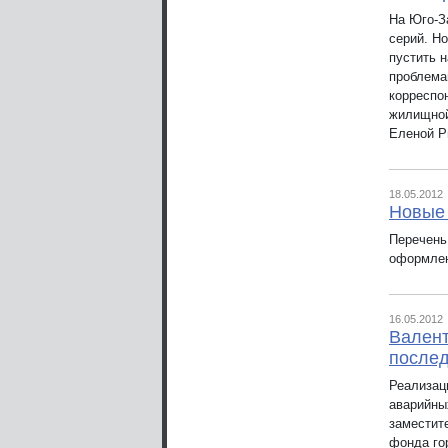
На Юго-З
серий. Н
пустить 
проблема
корреспо
жилищной
Еленой Р
18.05.2012
Новые 
Перечень
оформлен
16.05.2012
Валент
после
Реализац
аварийны
заместит
фонда го