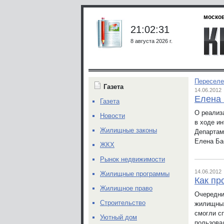
москов
21:02:31
8 августа 2026 г.
Переселе
Газета
14.06.2012
Елена 
Газета
О реализ
Новости
в ходе и
Жилищные законы
Департам
Елена Ба
ЖКХ
Рынок недвижимости
14.06.2012
Жилищные программы
Как пр
Жилищное право
Очередни
Строительство
жилищных
смогли с
Уютный дом
пользова