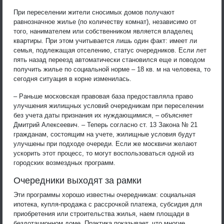
При переселении жители сносимых домов получают
равнозначное жилье (по количеству комнат), независимо от
того, нанимателем или собственником является владелец
квартиры. При этом учитывается лишь один факт: имеет ли
семья, подлежащая отселению, статус очередников. Если лет
пять назад переезд автоматически становился еще и поводом
получить жилье по социальной норме – 18 кв. м на человека, то
сегодня ситуация в корне изменилась.
– Раньше московская правовая база предоставляла право
улучшения жилищных условий очередникам при переселении
без учета даты признания их нуждающимися, – объясняет
Дмитрий Алексеевич. – Теперь согласно ст. 13 Закона № 21
гражданам, состоящим на учете, жилищные условия будут
улучшены при подходе очереди. Если же москвичи желают
ускорить этот процесс, то могут воспользоваться одной из
городских возмездных программ.
Очередники выходят за рамки
Эти программы хорошо известны очередникам: социальная
ипотека, купля-продажа с рассрочкой платежа, субсидия для
приобретения или строительства жилья, наем площади в
бездотационном доме. Практика показывает, что многие