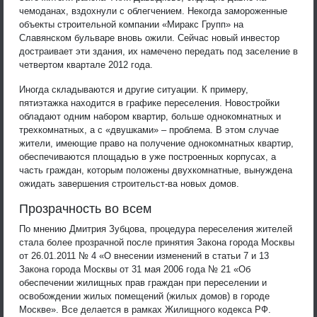
чемоданах, вздохнули с облегчением. Некогда замороженные
объекты строительной компании «Миракс Групп» на
Славянском бульваре вновь ожили. Сейчас новый инвестор
достраивает эти здания, их намечено передать под заселение в
четвертом квартале 2012 года.
Иногда складываются и другие ситуации. К примеру,
пятиэтажка находится в графике переселения. Новостройки
обладают одним набором квартир, больше однокомнатных и
трехкомнатных, а с «двушками» – проблема. В этом случае
жители, имеющие право на получение однокомнатных квартир,
обеспечиваются площадью в уже построенных корпусах, а
часть граждан, которым положены двухкомнатные, вынуждена
ожидать завершения строительст-ва новых домов.
Прозрачность во всем
По мнению Дмитрия Зубцова, процедура переселения жителей
стала более прозрачной после принятия Закона города Москвы
от 26.01.2011 № 4 «О внесении изменений в статьи 7 и 13
Закона города Москвы от 31 мая 2006 года № 21 «Об
обеспечении жилищных прав граждан при переселении и
освобождении жилых помещений (жилых домов) в городе
Москве». Все делается в рамках Жилищного кодекса РФ.