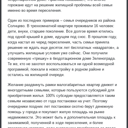
горожане идут на решение жилищной проблемы всей семьи
именно во время переселения.
Один из последних примеров – семья очередников из района
Солнцево. В трехкомнатной квартире проживали 16 человек:
дети, внуки, старшее поколение. Все долгое время ютились
под одной крышей в доме, идущем под снос. В прошлом году,
когда настал их черед переселения, часть семьи приняла
решение не ждать еще десяток лет бесплатных «квадратов», а
улучшить жилищные условия уже сейчас. Они получили
современную «трешку» в бездотационном доме Зеленограда.
Те же, кто не захотел воспользоваться ни одной возмездной
программой, поехали в новостройку в родном районе и
остались на жилищной очереди.
Желание раздвинуть рамки малогабаритных квартир движет и
многодетными семьями, которые пользуются субсидией для
приобретения жилья. 100% субсидии предоставляется таким
семьям независимо от года постановки на учет. Поэтому
очередники поздних лет постановки охотно берут денежную
помощь у города и покупают жилую площадь на рынке
недвижимости. Это может быть и дополнительная площадь к
занимаемой, полученной в ходе переселения, и более