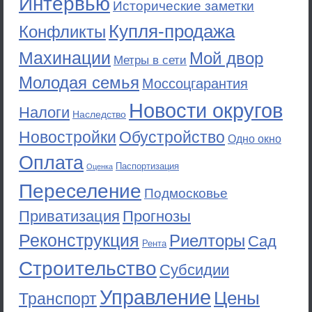
Интервью
Исторические заметки
Купля-продажа
Конфликты
Махинации
Мой двор
Метры в сети
Молодая семья
Моссоцгарантия
Новости округов
Налоги
Наследство
Новостройки
Обустройство
Одно окно
Оплата
Паспортизация
Оценка
Переселение
Подмосковье
Приватизация
Прогнозы
Реконструкция
Риелторы
Сад
Рента
Строительство
Субсидии
Управление
Цены
Транспорт