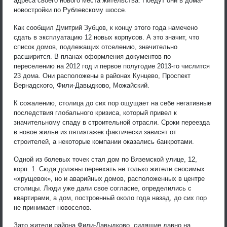
адреса своего нового места жительства. Поедут они в дома-
новостройки по Рублевскому шоссе.
Как сообщил Дмитрий Зубцов, к концу этого года намечено
сдать в эксплуатацию 12 новых корпусов. А это значит, что
список домов, подлежащих отселению, значительно
расширится. В планах оформления документов по
переселению на 2012 год и первое полугодие 2013-го числится
23 дома. Они расположены в районах Кунцево, Проспект
Вернадского, Фили-Давыдково, Можайский.
К сожалению, столица до сих пор ощущает на себе негативные
последствия глобального кризиса, который привел к
значительному спаду в строительной отрасли. Сроки переезда
в новое жилье из пятиэтажек фактически зависят от
строителей, а некоторые компании оказались банкротами.
Одной из болевых точек стал дом по Вяземской улице, 12,
корп. 1. Сюда должны переехать не только жители сносимых
«хрущевок», но и аварийных домов, расположенных в центре
столицы. Люди уже дали свое согласие, определились с
квартирами, а дом, построенный около года назад, до сих пор
не принимает новоселов.
Зато жители района Фили-Давыдково, сидящие давно на