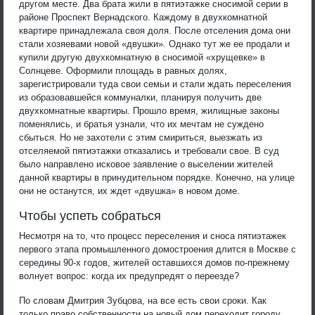
другом месте. Два брата жили в пятиэтажке сносимой серии в
районе Проспект Вернадского. Каждому в двухкомнатной
квартире принадлежала своя доля. После отселения дома они
стали хозяевами новой «двушки». Однако тут же ее продали и
купили другую двухкомнатную в сносимой «хрущевке» в
Солнцеве. Оформили площадь в равных долях,
зарегистрировали туда свои семьи и стали ждать переселения
из образовавшейся коммуналки, планируя получить две
двухкомнатные квартиры. Прошло время, жилищные законы
поменялись, и братья узнали, что их мечтам не суждено
сбыться. Но не захотели с этим смириться, выезжать из
отселяемой пятиэтажки отказались и требовали свое. В суд
было направлено исковое заявление о выселении жителей
данной квартиры в принудительном порядке. Конечно, на улице
они не останутся, их ждет «двушка» в новом доме.
Чтобы успеть собраться
Несмотря на то, что процесс переселения и сноса пятиэтажек
первого этапа промышленного домостроения длится в Москве с
середины 90-х годов, жителей оставшихся домов по-прежнему
волнует вопрос: когда их предупредят о переезде?
По словам Дмитрия Зубцова, на все есть свои сроки. Как
только право собственности на новый дом переходит городу,