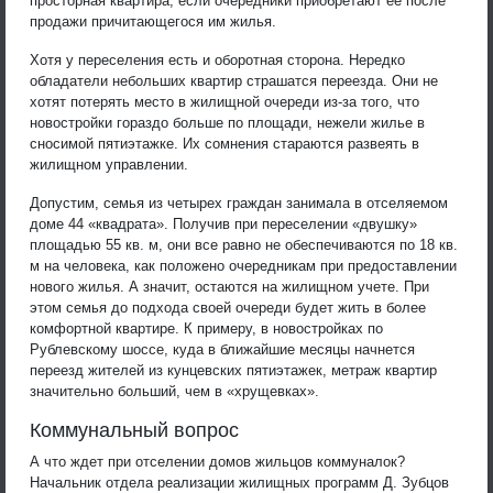
просторная квартира, если очередники приобретают ее после
продажи причитающегося им жилья.
Хотя у переселения есть и оборотная сторона. Нередко
обладатели небольших квартир страшатся переезда. Они не
хотят потерять место в жилищной очереди из-за того, что
новостройки гораздо больше по площади, нежели жилье в
сносимой пятиэтажке. Их сомнения стараются развеять в
жилищном управлении.
Допустим, семья из четырех граждан занимала в отселяемом
доме 44 «квадрата». Получив при переселении «двушку»
площадью 55 кв. м, они все равно не обеспечиваются по 18 кв.
м на человека, как положено очередникам при предоставлении
нового жилья. А значит, остаются на жилищном учете. При
этом семья до подхода своей очереди будет жить в более
комфортной квартире. К примеру, в новостройках по
Рублевскому шоссе, куда в ближайшие месяцы начнется
переезд жителей из кунцевских пятиэтажек, метраж квартир
значительно больший, чем в «хрущевках».
Коммунальный вопрос
А что ждет при отселении домов жильцов коммуналок?
Начальник отдела реализации жилищных программ Д. Зубцов