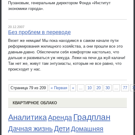
Пузановым, генеральным директором Фонда «Институт
экономики города».
20.12.2007
Без проблем в переводе
Везет же немцам! Мы пока находимся в самом начале пути
реформирования жилищного хозяйства, а они прошли все это
давным-давно. Обеспечили себя комфортом настолько, что
дальше и развиваться уж некуда. Лежи на печи да жуй калачи!
Так нет же, живут там энтузиасты, которым не все равно, что
происходит у нас.
Страница 79 из 209
« Первая
«
...
10
20
30
...
77
7
КВАРТИРНОЕ ОБЛАКО
Градплан
Аналитика
Аренда
Дети
Дачная жизнь
Домашняя