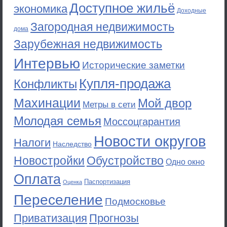
Доступное жильё
экономика
Доходные
Загородная недвижимость
дома
Зарубежная недвижимость
Интервью
Исторические заметки
Купля-продажа
Конфликты
Махинации
Мой двор
Метры в сети
Молодая семья
Моссоцгарантия
Новости округов
Налоги
Наследство
Новостройки
Обустройство
Одно окно
Оплата
Паспортизация
Оценка
Переселение
Подмосковье
Приватизация
Прогнозы