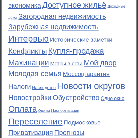
Доступное жильё
экономика
Доходные
Загородная недвижимость
дома
Зарубежная недвижимость
Интервью
Исторические заметки
Купля-продажа
Конфликты
Махинации
Мой двор
Метры в сети
Молодая семья
Моссоцгарантия
Новости округов
Налоги
Наследство
Новостройки
Обустройство
Одно окно
Оплата
Паспортизация
Оценка
Переселение
Подмосковье
Приватизация
Прогнозы