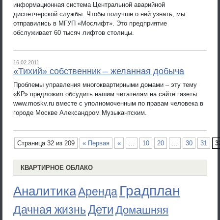
информационная система Центральной аварийной
диспетчерской службы. Чтобы получше о ней узнать, мы
отправились в МГУП «Мослифт». Это предприятие
обслуживает 60 тысяч лифтов столицы.
16.02.2011
«Тихий» собственник – желанная добыча
Проблемы управления многоквартирными домами – эту тему
«КР» предложил обсудить нашим читателям на сайте газеты
www.moskv.ru вместе с уполномоченным по правам человека в
городе Москве Александром Музыкантским.
Страница 32 из 209
« Первая
«
...
10
20
...
30
31
3
КВАРТИРНОЕ ОБЛАКО
Градплан
Аналитика
Аренда
Дети
Дачная жизнь
Домашняя