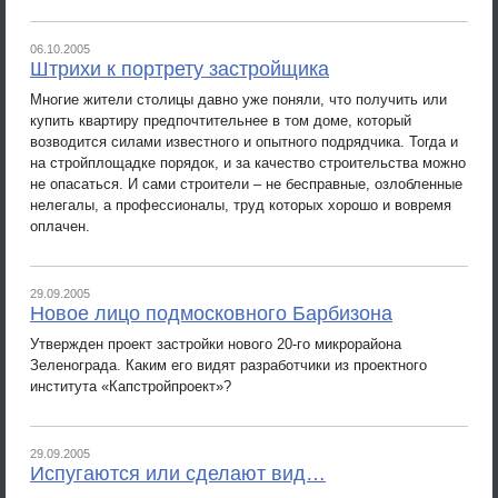
06.10.2005
Штрихи к портрету застройщика
Многие жители столицы давно уже поняли, что получить или
купить квартиру предпочтительнее в том доме, который
возводится силами известного и опытного подрядчика. Тогда и
на стройплощадке порядок, и за качество строительства можно
не опасаться. И сами строители – не бесправные, озлобленные
нелегалы, а профессионалы, труд которых хорошо и вовремя
оплачен.
29.09.2005
Новое лицо подмосковного Барбизона
Утвержден проект застройки нового 20-го микрорайона
Зеленограда. Каким его видят разработчики из проектного
института «Капстройпроект»?
29.09.2005
Испугаются или сделают вид…