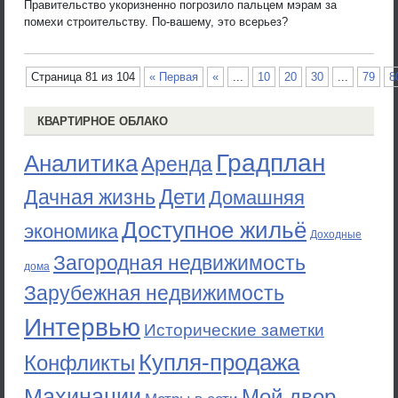
Правительство укоризненно погрозило пальцем мэрам за
помехи строительству. По-вашему, это всерьез?
Страница 81 из 104
« Первая
«
...
10
20
30
...
79
8
КВАРТИРНОЕ ОБЛАКО
Градплан
Аналитика
Аренда
Дети
Дачная жизнь
Домашняя
Доступное жильё
экономика
Доходные
Загородная недвижимость
дома
Зарубежная недвижимость
Интервью
Исторические заметки
Купля-продажа
Конфликты
Махинации
Мой двор