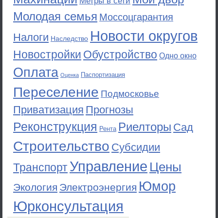
Метры в сети
Молодая семья
Моссоцгарантия
Новости округов
Налоги
Наследство
Новостройки
Обустройство
Одно окно
Оплата
Паспортизация
Оценка
Переселение
Подмосковье
Приватизация
Прогнозы
Реконструкция
Риелторы
Сад
Рента
Строительство
Субсидии
Управление
Цены
Транспорт
Юмор
Экология
Электроэнергия
Юрконсультация