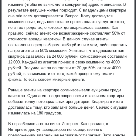
изменив (чтобы не вычислили конкуренты) адрес и описание. В
результате девушке жилье подходит. С владельцами квартиры
она обо всем договаривается. Вопрос. Кому достанутся
комиссионные, ведь клиентка не против оплаты услуг агентов,
но в тех пределах, о которых договаривалась заранее. Как
правило, сейчас агентское вознаграждение составляет 50% от
стоимости аренды квартиры. В данном случае агенты
поставлены перед выбором: либо уйти ни с чем, либо поделить
на три агентства 50% комиссии. Учитывая, что однокомнатная
квартира сдавалась за 24 000 рублей, комиссионные составили
12 000. Каждый из агентов принес в свою компанию по 4000
рублей. Получил же он со сделки от 20 до 50% от этих 4000
рублей, в зависимости от того, какой процент ему платит
фирма. То есть совсем мизерные деньги.
Раньше агенты на квартире организовывали аукционы среди
клиентов. Один агент по договоренности с хозяином квартиры
собирал толпу потенциальных арендаторов. Квартира в итоге
доставалась тому, кто заплатит больше денег. Сейчас ситуация
изменилась на 180 градусов.
В неразберихе агенты винят Интернет. Как правило, в
Интернете доступ арендаторов непосредственно к
предложениям владельцев недвижимости закрыт. Зато агенты