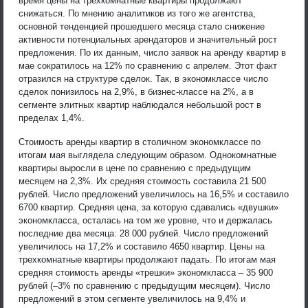
время цены на трехкомнатные квартиры продолжают
снижаться. По мнению аналитиков из того же агентства,
основной тенденцией прошедшего месяца стало снижение
активности потенциальных арендаторов и значительный рост
предложения. По их данным, число заявок на аренду квартир в
мае сократилось на 12% по сравнению с апрелем. Этот факт
отразился на структуре сделок. Так, в экономклассе число
сделок понизилось на 2,9%, в бизнес-классе на 2%, а в
сегменте элитных квартир наблюдался небольшой рост в
пределах 1,4%.
Стоимость аренды квартир в столичном экономклассе по
итогам мая выглядела следующим образом. Однокомнатные
квартиры выросли в цене по сравнению с предыдущим
месяцем на 2,3%. Их средняя стоимость составила 21 500
рублей. Число предложений увеличилось на 16,5% и составило
6700 квартир. Средняя цена, за которую сдавались «двушки»
экономкласса, осталась на том же уровне, что и держалась
последние два месяца: 28 000 рублей. Число предложений
увеличилось на 17,2% и составило 4650 квартир. Цены на
трехкомнатные квартиры продолжают падать. По итогам мая
средняя стоимость аренды «трешки» экономкласса – 35 900
рублей (–3% по сравнению с предыдущим месяцем). Число
предложений в этом сегменте увеличилось на 9,4% и