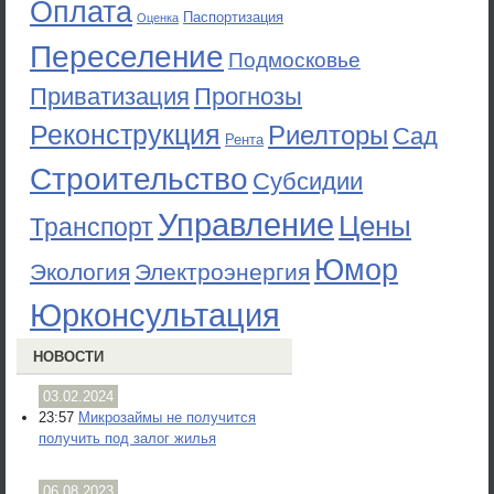
Оплата
Паспортизация
Оценка
Переселение
Подмосковье
Приватизация
Прогнозы
Реконструкция
Риелторы
Сад
Рента
Строительство
Субсидии
Управление
Цены
Транспорт
Юмор
Экология
Электроэнергия
Юрконсультация
НОВОСТИ
03.02.2024
23:57
Микрозаймы не получится
получить под залог жилья
06.08.2023