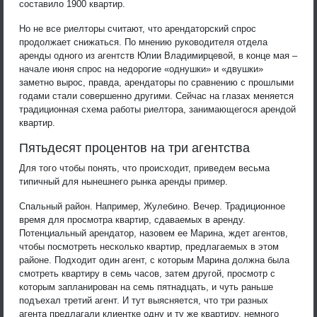
составило 1900 квартир.
Но не все риелторы считают, что арендаторский спрос
продолжает снижаться. По мнению руководителя отдела
аренды одного из агентств Юлии Владимирцевой, в конце мая –
начале июня спрос на недорогие «однушки» и «двушки»
заметно вырос, правда, арендаторы по сравнению с прошлыми
годами стали совершенно другими. Сейчас на глазах меняется
традиционная схема работы риелтора, занимающегося арендой
квартир.
Пятьдесят процентов на три агентства
Для того чтобы понять, что происходит, приведем весьма
типичный для нынешнего рынка аренды пример.
Спальный район. Например, Жулебино. Вечер. Традиционное
время для просмотра квартир, сдаваемых в аренду.
Потенциальный арендатор, назовем ее Марина, ждет агентов,
чтобы посмотреть несколько квартир, предлагаемых в этом
районе. Подходит один агент, с которым Марина должна была
смотреть квартиру в семь часов, затем другой, просмотр с
которым запланирован на семь пятнадцать, и чуть раньше
подъехал третий агент. И тут выясняется, что три разных
агента предлагали клиентке одну и ту же квартиру, немного