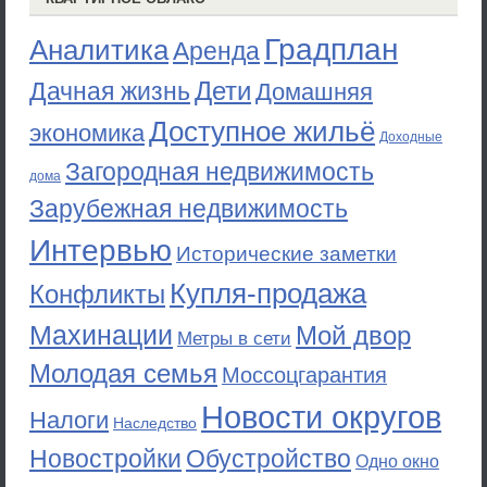
Градплан
Аналитика
Аренда
Дети
Дачная жизнь
Домашняя
Доступное жильё
экономика
Доходные
Загородная недвижимость
дома
Зарубежная недвижимость
Интервью
Исторические заметки
Купля-продажа
Конфликты
Махинации
Мой двор
Метры в сети
Молодая семья
Моссоцгарантия
Новости округов
Налоги
Наследство
Новостройки
Обустройство
Одно окно