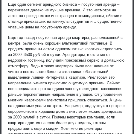
Еще один сегмент арендного бизнеса – посуточная аренда –
переживает далеко не лучшие времена. И это несмотря на
лето, на приезд тех же иностранцев в командировки, обилие в
столице приехавших на каникулы студентов и… существенно
упавшие цены на посуточную аренду.
Еще год назад посуточная аренда квартиры, расположенной в
центре, была очень хорошей альтернативой гостинице. В
среднем прошлым летом однокомнатные квартиры сдавались
за 3000–3500 рублей в сутки. Арендаторы, в отличие от
недорогих гостиниц, получали прекрасный сервис и домашнюю
атмосферу. Ведь в таких квартирах было все: начиная от
чистого постельного белья и заканчивая обязательной
выделенной линией Интернета в квартире. Риелторам это
направление бизнеса приносило ощутимую прибыль. Сейчас
все специалисты рынка единогласно утверждают: казавшееся
раньше перспективным направление в упадке. От управления
многими квартирами агентствам пришлось отказаться. А цены
на сдаваемые упали на треть. Например, «однушку» в центре с
евроремонтом в хорошем доме этим летом можно арендовать
за 2000 рублей в сутки. Причем некоторые компании, если
квартира сдается на срок более двух недель, готовы
предоставить еще и скидки. Хотя многие риелторы