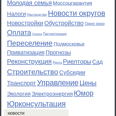
Молодая семья
Моссоцгарантия
Новости округов
Налоги
Наследство
Новостройки
Обустройство
Одно окно
Оплата
Паспортизация
Оценка
Переселение
Подмосковье
Приватизация
Прогнозы
Реконструкция
Риелторы
Сад
Рента
Строительство
Субсидии
Управление
Цены
Транспорт
Юмор
Экология
Электроэнергия
Юрконсультация
НОВОСТИ