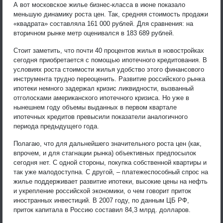
А вот московское жилье бизнес-класса в июне показало
меньшую динамику роста цен. Так, средняя стоимость продажи
«квадрата» составляла 161 000 рублей. Для сравнения: на
вторичном рынке метр оценивался в 183 689 рублей.
Стоит заметить, что почти 40 процентов жилья в новостройках
сегодня приобретается с помощью ипотечного кредитования. В
условиях роста стоимости жилья удобство этого финансового
инструмента трудно переоценить. Развитие российского рынка
ипотеки немного задержал кризис ликвидности, вызванный
отголосками американского ипотечного кризиса. Но уже в
нынешнем году объемы выданных в первом квартале
ипотечных кредитов превысили показатели аналогичного
периода предыдущего года.
Полагаю, что для дальнейшего значительного роста цен (как,
впрочем, и для стагнации рынка) объективных предпосылок
сегодня нет. С одной стороны, покупка собственной квартиры и
так уже малодоступна. С другой, – платежеспособный спрос на
жилье поддерживает развитие ипотеки, высокие цены на нефть
и укрепление российской экономики, о чем говорит приток
иностранных инвестиций. В 2007 году, по данным ЦБ РФ,
приток капитала в Россию составил 84,3 млрд. долларов.