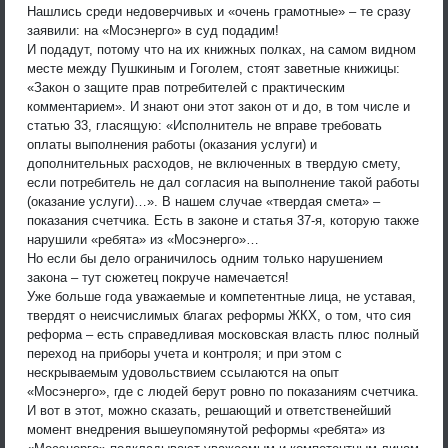
Нашлись среди недоверчивых и «очень грамотные» – те сразу
заявили: на «Мосэнерго» в суд подадим!
И подадут, потому что на их книжных полках, на самом видном
месте между Пушкиным и Гоголем, стоят заветные книжицы:
«Закон о защите прав потребителей с практическим
комментарием». И знают они этот закон от и до, в том числе и
статью 33, гласящую: «Исполнитель не вправе требовать
оплаты выполнения работы (оказания услуги) и
дополнительных расходов, не включенных в твердую смету,
если потребитель не дал согласия на выполнение такой работы
(оказание услуги)…». В нашем случае «твердая смета» –
показания счетчика. Есть в законе и статья 37-я, которую также
нарушили «ребята» из «Мосэнерго»…
Но если бы дело ограничилось одним только нарушением
закона – тут сюжетец покруче намечается!
Уже больше года уважаемые и компетентные лица, не уставая,
твердят о неисчислимых благах реформы ЖКХ, о том, что сия
реформа – есть справедливая московская власть плюс полный
переход на приборы учета и контроля; и при этом с
нескрываемым удовольствием ссылаются на опыт
«Мосэнерго», где с людей берут ровно по показаниям счетчика.
И вот в этот, можно сказать, решающий и ответственейший
момент внедрения вышеупомянутой реформы «ребята» из