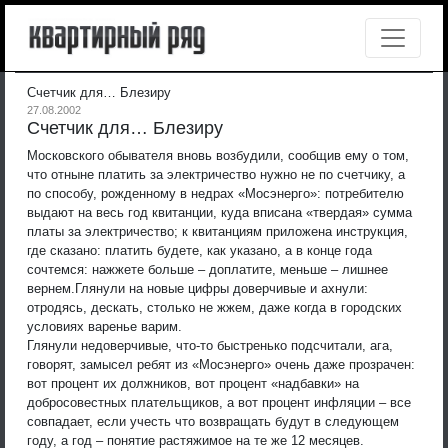
Счетчик для… Блезиру
27.08.2002
Счетчик для… Блезиру
Московского обывателя вновь возбудили, сообщив ему о том,
что отныне платить за электричество нужно не по счетчику, а
по способу, рожденному в недрах «Мосэнерго»: потребителю
выдают на весь год квитанции, куда вписана «твердая» сумма
платы за электричество; к квитанциям приложена инструкция,
где сказано: платить будете, как указано, а в конце года
сочтемся: нажжете больше – доплатите, меньше – лишнее
вернем.
Глянули на новые цифры доверчивые и ахнули:
отродясь, дескать, столько не жжем, даже когда в городских
условиях варенье варим.
Глянули недоверчивые, что-то быстренько подсчитали, ага,
говорят, замысел ребят из «Мосэнерго» очень даже прозрачен:
вот процент их должников, вот процент «надбавки» на
добросовестных плательщиков, а вот процент инфляции – все
совпадает, если учесть что возвращать будут в следующем
году, а год – понятие растяжимое на те же 12 месяцев.