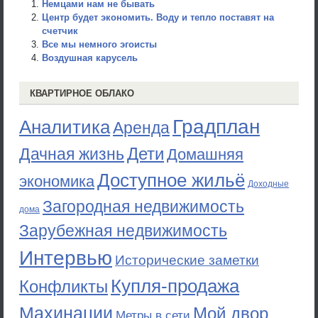
Немцами нам не бывать
Центр будет экономить. Воду и тепло поставят на
счетчик
Все мы немного эгоисты
Воздушная карусель
КВАРТИРНОЕ ОБЛАКО
Градплан
Аналитика
Аренда
Дети
Дачная жизнь
Домашняя
Доступное жильё
экономика
Доходные
Загородная недвижимость
дома
Зарубежная недвижимость
Интервью
Исторические заметки
Купля-продажа
Конфликты
Махинации
Мой двор
Метры в сети