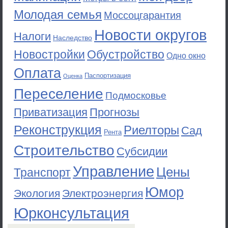
Молодая семья
Моссоцгарантия
Новости округов
Налоги
Наследство
Новостройки
Обустройство
Одно окно
Оплата
Паспортизация
Оценка
Переселение
Подмосковье
Приватизация
Прогнозы
Реконструкция
Риелторы
Сад
Рента
Строительство
Субсидии
Управление
Цены
Транспорт
Юмор
Экология
Электроэнергия
Юрконсультация