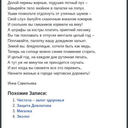
Долой перины жирные, подушек потный пух –
Швыряйте тело знойное в палатке на лопух.
Ушам позвольте отдохнуть от уличных шумов –
Свой слух балуйте сказочным вокалом комаров.
И скольких вы гаишников кормили на веку!
А штрафы за костры платить приятней леснику.
Вы так поплавать в отпуске мечтали целый год –
Поплавайте, палатку вашу дождиком зальет.
Зимой вы, бледнолицые, хотели быть как медь,
Теперь на солнце можно синим пламенем сгореть.
И целый год, на каждом дне рутинная печать,
А тут уж ни минутки не приходится скучать.
И вот когда вы сможете все это пережить,
Начнете жизнью в городе чертовски дорожить!
Инна Савельева
Похожие Записи:
Чистота – залог здоровья
Защита Довлатова
Мигалка
Эколог