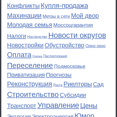
Купля-продажа
Конфликты
Махинации
Мой двор
Метры в сети
Молодая семья
Моссоцгарантия
Новости округов
Налоги
Наследство
Новостройки
Обустройство
Одно окно
Оплата
Паспортизация
Оценка
Переселение
Подмосковье
Приватизация
Прогнозы
Реконструкция
Риелторы
Сад
Рента
Строительство
Субсидии
Управление
Цены
Транспорт
Юмор
Экология
Электроэнергия