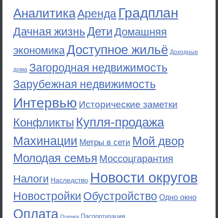
Градплан
Аналитика
Аренда
Дети
Дачная жизнь
Домашняя
Доступное жильё
экономика
Доходные
Загородная недвижимость
дома
Зарубежная недвижимость
Интервью
Исторические заметки
Купля-продажа
Конфликты
Махинации
Мой двор
Метры в сети
Молодая семья
Моссоцгарантия
Новости округов
Налоги
Наследство
Новостройки
Обустройство
Одно окно
Оплата
Паспортизация
Оценка