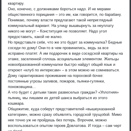
квартиру.
Оно, конечно, с должниками бороться надо. И не мерами
общественного порицания – это им, как говорится, по барабану.
Понимаю, почему власти предлагают такой неприглядный
коммунальный вариант. На улицу вышвырнуть за неуплату
никого не могут – Конституция не позволяет. Надо угол
предоставить, какой не жалко.
Но представьте себе, что же это будет за коммуналка? Бедные
соседи по дому! Они-то в чем провинились, ведь за все
исправно платят. А им подарочек в виде соседской квартиры на
этаже, заселенной сплошь асоциальным элементом. Жильцы
новообразованной коммуналки быстро найдут общий язык и
откроют «клуб по интересам» – в этом можно не сомневаться.
Дому гарантировано проживание на пороховой бочке:
постоянные угрозы заливов, пожаров, пьянки-гулянки,
поножовщина…
А что будет с детьми таких развеселых граждан? «Уплотняя»
пьяниц, мы лишаем их детей шанса выбраться из этого
кошмара.
Общежитие, куда соберут представителей «вышеуказанной
категории», можно сразу объявлять городской трущобой. Мимо
нее точно уж не пройдешь без потерь. Впрочем, можно
воспользоваться опытом героев Довлатова. И тогда – сам черт