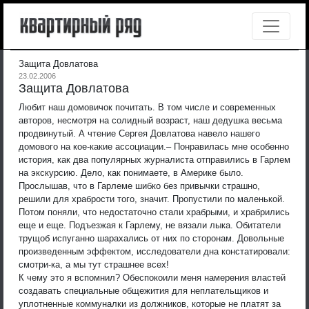
Защита Довлатова
23.02.2006
Защита Довлатова
Любит наш домовичок почитать. В том числе и современных
авторов, несмотря на солидный возраст, наш дедушка весьма
продвинутый. А чтение Сергея Довлатова навело нашего
домового на кое-какие ассоциации.
– Понравилась мне особенно
история, как два популярных журналиста отправились в Гарлем
на экскурсию. Дело, как понимаете, в Америке было.
Прослышав, что в Гарлеме шибко без привычки страшно,
решили для храбрости того, значит. Пропустили по маленькой.
Потом поняли, что недостаточно стали храбрыми, и храбрились
еще и еще. Подъезжая к Гарлему, не вязали лыка. Обитатели
трущоб испуганно шарахались от них по сторонам. Довольные
произведенным эффектом, исследователи дна констатировали:
смотри-ка, а мы тут страшнее всех!
К чему это я вспомнил? Обеспокоили меня намерения властей
создавать специальные общежития для неплательщиков и
уплотненные коммуналки из должников, которые не платят за