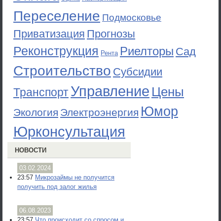
Переселение
Подмосковье
Приватизация
Прогнозы
Реконструкция
Риелторы
Сад
Рента
Строительство
Субсидии
Управление
Цены
Транспорт
Юмор
Экология
Электроэнергия
Юрконсультация
НОВОСТИ
03.02.2024
23:57
Микрозаймы не получится
получить под залог жилья
06.08.2023
23:57
Что происходит со спросом и