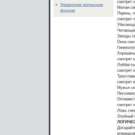
смотрит н
Управление жилищным
Милая см
фондом
Парень, 
смотрит 
Убегающи
Читающий
Звезды с
Окна смо
Гинеколог
Хорошен
смотрят 
Лоббисты
смотрят 
Трехглав
смотрит в
Мужья см
Пессимис
Оптимист
смотрит н
Ложь смо
Злобный 
ЛОГИЧЕС
Догадайт
впередсм