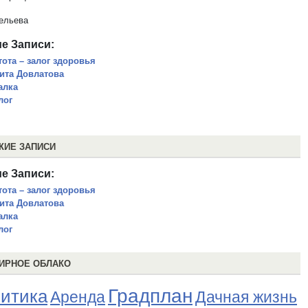
ельева
е Записи:
тота – залог здоровья
ита Довлатова
алка
лог
ЖИЕ ЗАПИСИ
е Записи:
тота – залог здоровья
ита Довлатова
алка
лог
ИРНОЕ ОБЛАКО
Градплан
итика
Аренда
Дачная жизнь