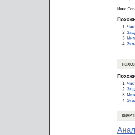
Инна Сав
Похожи
Чис
Защ
Миг
Эко
ПОХО
Похожи
Чис
Защ
Миг
Эко
КВАРТ
Анал