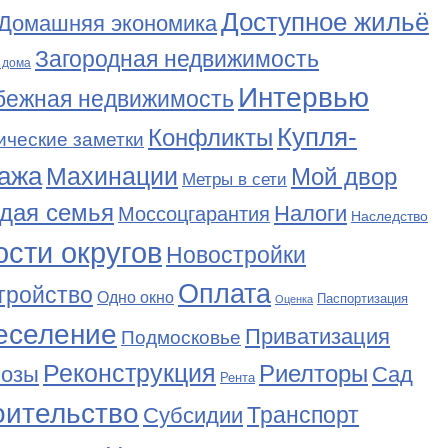
Доступное жильё
Домашняя экономика
Загородная недвижимость
 дома
Интервью
бежная недвижимость
Купля-
Конфликты
ические заметки
ажа
Махинации
Мой двор
Метры в сети
дая семья
Налоги
Моссоцгарантия
Наследство
сти округов
Новостройки
Оплата
тройство
Одно окно
Паспортизация
Оценка
еселение
Приватизация
Подмосковье
Реконструкция
Риелторы
Сад
нозы
Рента
оительство
Транспорт
Субсидии