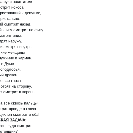
а руки посетителя.
отрит искоса.
пристающий к девушке,
пристально.
й смотрит назад.
 книгу смотрит на фигу.
мотрят вниз.
трят наружу.
и смотрят внутрь.
ькие женщины
мужчине в карман.
 в Думе
исподлобья.
ый дракон
о все глаза.
отрят на сторону.
т смотрит в корень.
а все сквозь пальцы.
трит правде в глаза.
циклоп смотрит в оба!
КАЯ ЗАДАЧА:
есь, куда смотрит
отрящий?