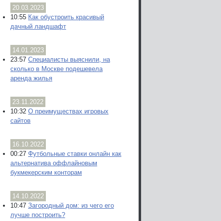
20.03.2023
10:55
Как обустроить красивый
дачный ландшафт
14.01.2023
23:57
Специалисты выяснили, на
сколько в Москве подешевела
аренда жилья
23.11.2022
10:32
О преимуществах игровых
сайтов
16.10.2022
00:27
Футбольные ставки онлайн как
альтернатива оффлайновым
букмекерским конторам
14.10.2022
10:47
Загородный дом: из чего его
лучше построить?