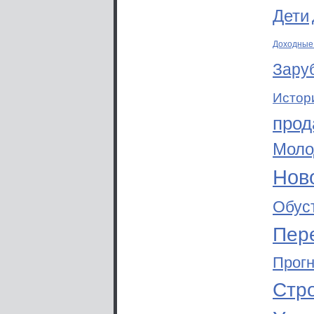
Дети
Доходные
Зару
Истор
прод
Моло
Ново
Обус
Пер
Прог
Стр