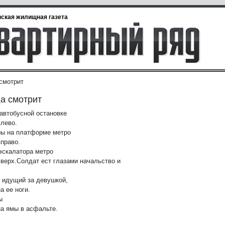
ская жилищная газета
 смотрит
да смотрит
 автобусной остановке
влево.
ы на платформе метро
вправо.
эскалатора метро
вверх.
Солдат ест глазами начальство и
 идущий за девушкой,
а ее ноги.
ы
на ямы в асфальте.