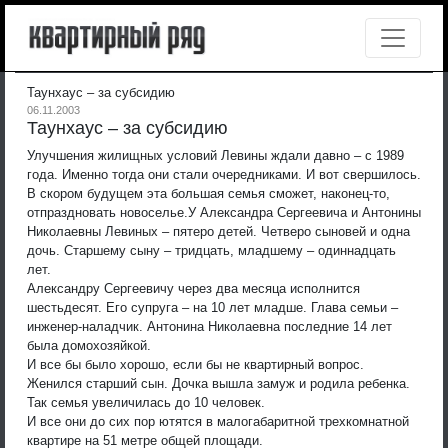
Таунхаус – за субсидию
06.11.2003
Таунхаус – за субсидию
Улучшения жилищных условий Левины ждали давно – с 1989
года. Именно тогда они стали очередниками. И вот свершилось.
В скором будущем эта большая семья сможет, наконец-то,
отпраздновать новоселье.
У Александра Сергеевича и Антонины
Николаевны Левиных – пятеро детей. Четверо сыновей и одна
дочь. Старшему сыну – тридцать, младшему – одиннадцать
лет.
Александру Сергеевичу через два месяца исполнится
шестьдесят. Его супруга – на 10 лет младше. Глава семьи –
инженер-наладчик. Антонина Николаевна последние 14 лет
была домохозяйкой.
И все бы было хорошо, если бы не квартирный вопрос.
Женился старший сын. Дочка вышла замуж и родила ребенка.
Так семья увеличилась до 10 человек.
И все они до сих пор ютятся в малогабаритной трехкомнатной
квартире на 51 метре общей площади.