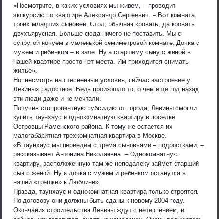
«Посмотрите, в каких условиях мы живем, – проводит
экскурсию по квартире Александр Сергеевич. – Вот комната
троих младших сыновей. Стол, обычная кровать, да кровать
двухъярусная. Больше сюда ничего не поставить. Мы с
супругой ночуем в маленькой семиметровой комнате. Дочка с
мужем и ребенком – в зале. Ну а старшему сыну с женой в
нашей квартире просто нет места. Им приходится снимать
жилье».
Но, несмотря на стесненные условия, сейчас настроение у
Левиных радостное. Ведь произошло то, о чем еще год назад
эти люди даже и не мечтали.
Получив стопроцентную субсидию от города, Левины смогли
купить таунхаус и однокомнатную квартиру в поселке
Островцы Раменского района. К тому же остается их
малогабаритная трехкомнатная квартира в Москве.
«В таунхаус мы переедем с тремя сыновьями – подростками, –
рассказывает Антонина Николаевна. – Однокомнатную
квартиру, расположенную там же неподалеку займет старший
сын с женой. Ну а дочка с мужем и ребенком останутся в
нашей «трешке» в Люблине».
Правда, таунхаус и однокомнатная квартира только строятся.
По договору они должны быть сданы к новому 2004 году.
Окончания строительства Левины ждут с нетерпением, и