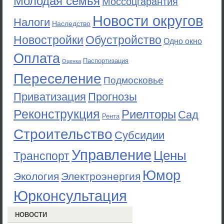
Молодая семья
Моссоцгарантия
Новости округов
Налоги
Наследство
Новостройки
Обустройство
Одно окно
Оплата
Паспортизация
Оценка
Переселение
Подмосковье
Приватизация
Прогнозы
Реконструкция
Риелторы
Сад
Рента
Строительство
Субсидии
Управление
Цены
Транспорт
Юмор
Экология
Электроэнергия
Юрконсультация
НОВОСТИ