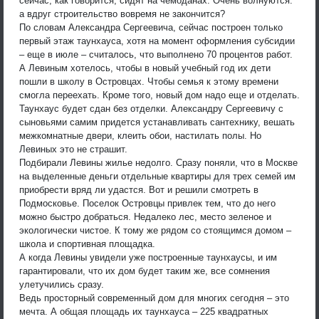
сейчас, как говорится, сидят на чемоданах. Очень волнуются:
а вдруг строительство вовремя не закончится?
По словам Александра Сергеевича, сейчас построен только
первый этаж таунхауса, хотя на момент оформления субсидии
– еще в июле – считалось, что выполнено 70 процентов работ.
А Левиным хотелось, чтобы в новый учебный год их дети
пошли в школу в Островцах. Чтобы семья к этому времени
смогла переехать. Кроме того, новый дом надо еще и отделать.
Таунхаус будет сдан без отделки. Александру Сергеевичу с
сыновьями самим придется устанавливать сантехнику, вешать
межкомнатные двери, клеить обои, настилать полы. Но
Левиных это не страшит.
Подбирали Левины жилье недолго. Сразу поняли, что в Москве
на выделенные деньги отдельные квартиры для трех семей им
приобрести вряд ли удастся. Вот и решили смотреть в
Подмосковье. Поселок Островцы привлек тем, что до него
можно быстро добраться. Недалеко лес, место зеленое и
экологически чистое. К тому же рядом со стоящимся домом –
школа и спортивная площадка.
А когда Левины увидели уже построенные таунхаусы, и им
гарантировали, что их дом будет таким же, все сомнения
улетучились сразу.
Ведь просторный современный дом для многих сегодня – это
мечта. А общая площадь их таунхауса – 225 квадратных