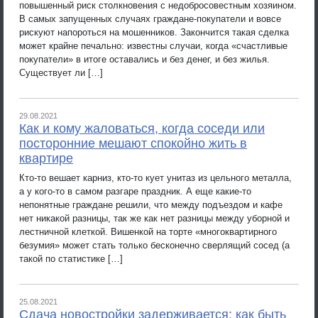
повышенный риск столкновения с недобросовестным хозяином.
В самых запущенных случаях граждане-покупатели и вовсе
рискуют напороться на мошенников. Закончится такая сделка
может крайне печально: известны случаи, когда «счастливые
покупатели» в итоге оставались и без денег, и без жилья.
Существует ли […]
29.08.2021
Как и кому жаловаться, когда соседи или
посторонние мешают спокойно жить в
квартире
Кто-то вешает карниз, кто-то кует унитаз из цельного металла,
а у кого-то в самом разгаре праздник. А еще какие-то
непонятные граждане решили, что между подъездом и кафе
нет никакой разницы, так же как нет разницы между уборной и
лестничной клеткой. Вишенкой на торте «многоквартирного
безумия» может стать только бесконечно сверлящий сосед (а
такой по статистике […]
25.08.2021
Сдача новостройки задерживается: как быть