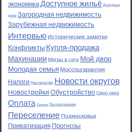
Доступное жильё
экономика
Доходные
Загородная недвижимость
дома
Зарубежная недвижимость
Интервью
Исторические заметки
Купля-продажа
Конфликты
Махинации
Мой двор
Метры в сети
Молодая семья
Моссоцгарантия
Новости округов
Налоги
Наследство
Новостройки
Обустройство
Одно окно
Оплата
Паспортизация
Оценка
Переселение
Подмосковье
Приватизация
Прогнозы