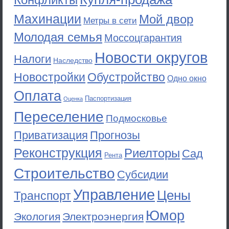
Конфликты
Махинации
Мой двор
Метры в сети
Молодая семья
Моссоцгарантия
Новости округов
Налоги
Наследство
Новостройки
Обустройство
Одно окно
Оплата
Паспортизация
Оценка
Переселение
Подмосковье
Приватизация
Прогнозы
Реконструкция
Риелторы
Сад
Рента
Строительство
Субсидии
Управление
Цены
Транспорт
Юмор
Экология
Электроэнергия