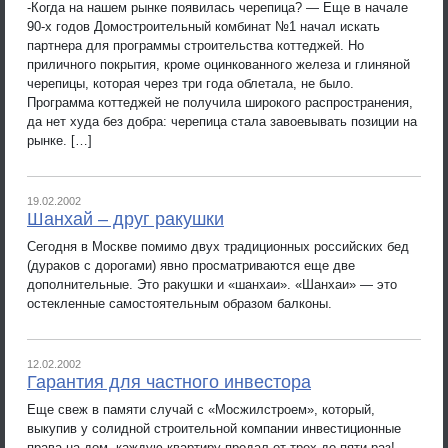
-Когда на нашем рынке появилась черепица? — Еще в начале
90-х годов Домостроительный комбинат №1 начал искать
партнера для программы строительства коттеджей. Но
приличного покрытия, кроме оцинкованного железа и глиняной
черепицы, которая через три года облетала, не было.
Программа коттеджей не получила широкого распространения,
да нет худа без добра: черепица стала завоевывать позиции на
рынке. […]
19.02.2002
Шанхай – друг ракушки
Сегодня в Москве помимо двух традиционных российских бед
(дураков с дорогами) явно просматриваются еще две
дополнительные. Это ракушки и «шанхаи». «Шанхаи» — это
остекленные самостоятельным образом балконы.
12.02.2002
Гарантия для частного инвестора
Еще свеж в памяти случай с «Мосжилстроем», который,
выкупив у солидной строительной компании инвестиционные
права на дом, каждую квартиру продал от трех до пяти раз!