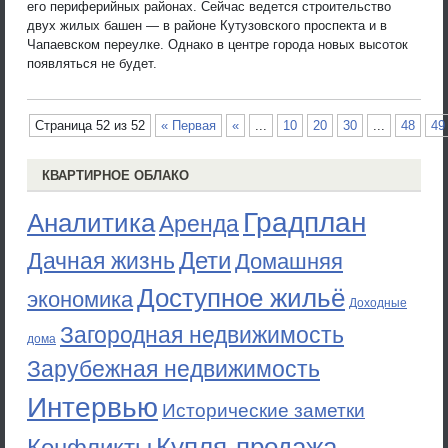
его периферийных районах. Сейчас ведется строительство
двух жилых башен — в районе Кутузовского проспекта и в
Чапаевском переулке. Однако в центре города новых высоток
появляться не будет.
Страница 52 из 52
« Первая
«
...
10
20
30
...
48
49
КВАРТИРНОЕ ОБЛАКО
Градплан
Аналитика
Аренда
Дети
Дачная жизнь
Домашняя
Доступное жильё
экономика
Доходные
Загородная недвижимость
дома
Зарубежная недвижимость
Интервью
Исторические заметки
Купля-продажа